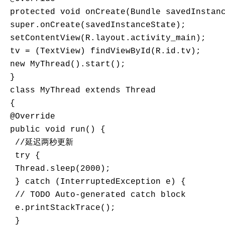
 protected void onCreate(Bundle savedInstanc
 super.onCreate(savedInstanceState);

 setContentView(R.layout.activity_main);

 tv = (TextView) findViewById(R.id.tv);

 new MyThread().start();

 }

 class MyThread extends Thread

 {

 @Override

 public void run() {

  //延迟两秒更新

  try {

  Thread.sleep(2000);

  } catch (InterruptedException e) {

  // TODO Auto-generated catch block

  e.printStackTrace();

  }
