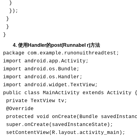
  }

  });

 }

 }

4. 使用Handler的post(Runnabel r)方法
package com.example.runonuithreadtest;

import android.app.Activity;

import android.os.Bundle;

import android.os.Handler;

import android.widget.TextView;

public class MainActivity extends Activity {
 private TextView tv;

 @Override

 protected void onCreate(Bundle savedInstanc
 super.onCreate(savedInstanceState);

 setContentView(R.layout.activity_main);
