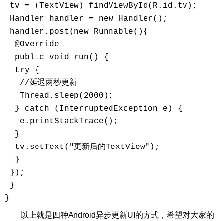
 tv = (TextView) findViewById(R.id.tv);

 Handler handler = new Handler();

 handler.post(new Runnable(){

  @Override

  public void run() {

  try {

   //延迟两秒更新

   Thread.sleep(2000);

  } catch (InterruptedException e) {

   e.printStackTrace();

  }

  tv.setText("更新后的TextView");

  }

 });

 }

}
以上就是四种Android异步更新UI的方式，希望对大家的