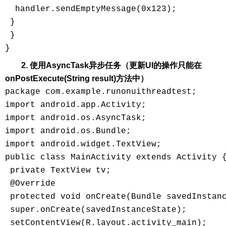
  handler.sendEmptyMessage(0x123);

 }

 }

2. 使用AsyncTask异步任务（更新UI的操作只能在
onPostExecute(String result)方法中）
package com.example.runonuithreadtest;

import android.app.Activity;

import android.os.AsyncTask;

import android.os.Bundle;

import android.widget.TextView;

public class MainActivity extends Activity {
 private TextView tv;

 @Override

 protected void onCreate(Bundle savedInstanc
 super.onCreate(savedInstanceState);

 setContentView(R.layout.activity_main);
