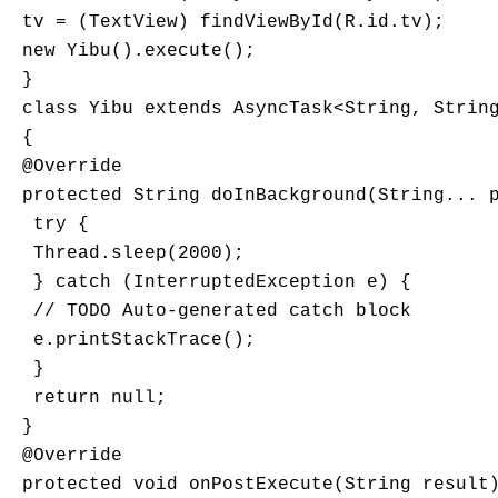
 tv = (TextView) findViewById(R.id.tv);

 new Yibu().execute();

 }

 class Yibu extends AsyncTask<String, String
 {

 @Override

 protected String doInBackground(String... p
  try {

  Thread.sleep(2000);

  } catch (InterruptedException e) {

  // TODO Auto-generated catch block

  e.printStackTrace();

  }

  return null;

 }

 @Override

 protected void onPostExecute(String result)