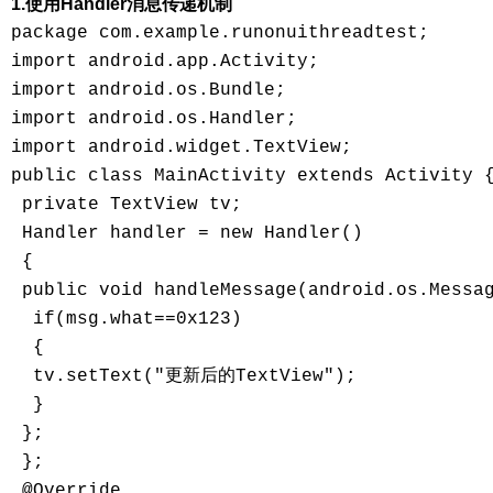
1.使用Handler消息传递机制
package com.example.runonuithreadtest;

import android.app.Activity;

import android.os.Bundle;

import android.os.Handler;

import android.widget.TextView;

public class MainActivity extends Activity {
 private TextView tv;

 Handler handler = new Handler()

 {

 public void handleMessage(android.os.Messag
  if(msg.what==0x123)

  {

  tv.setText("更新后的TextView");

  }

 };

 };

 @Override
