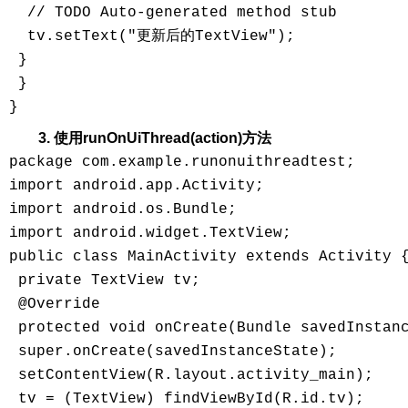
  // TODO Auto-generated method stub

  tv.setText("更新后的TextView");

 }

 }

3. 使用runOnUiThread(action)方法
package com.example.runonuithreadtest;

import android.app.Activity;

import android.os.Bundle;

import android.widget.TextView;

public class MainActivity extends Activity {
 private TextView tv;

 @Override

 protected void onCreate(Bundle savedInstanc
 super.onCreate(savedInstanceState);

 setContentView(R.layout.activity_main);

 tv = (TextView) findViewById(R.id.tv);
