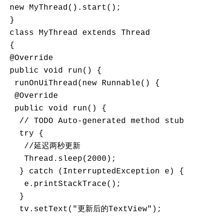
 new MyThread().start();

 }

 class MyThread extends Thread

 {

 @Override

 public void run() {

  runOnUiThread(new Runnable() {

  @Override

  public void run() {

   // TODO Auto-generated method stub

   try {

    //延迟两秒更新

    Thread.sleep(2000);

   } catch (InterruptedException e) {

    e.printStackTrace();

   }

   tv.setText("更新后的TextView");
