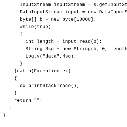
      InputStream inputStream = s.getInputSt
      DataInputStream input = new DataInputS
      byte[] b = new byte[10000];

      while(true)

      {

        int length = input.read(b);

        String Msg = new String(b, 0, length
        Log.v("data",Msg);

      }

    }catch(Exception ex)

    {

      ex.printStackTrace();

    }

    return "";

  }

}
