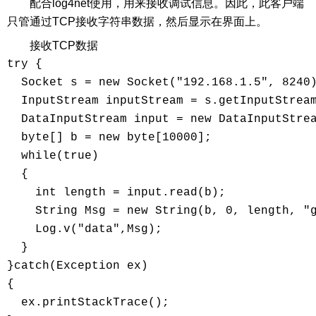
配合log4net使用，用来接收调试信息。因此，此客户端
只管通过TCP接收字符串数据，然后显示在界面上。
接收TCP数据
try {

  Socket s = new Socket("192.168.1.5", 8240)
  InputStream inputStream = s.getInputStream
  DataInputStream input = new DataInputStrea
  byte[] b = new byte[10000];

  while(true)

  {

    int length = input.read(b);

    String Msg = new String(b, 0, length, "g
    Log.v("data",Msg);

  }

}catch(Exception ex)

{

  ex.printStackTrace();
