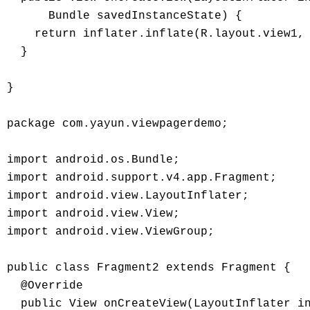
      Bundle savedInstanceState) { 

    return inflater.inflate(R.layout.view1, 
  } 

} 

package com.yayun.viewpagerdemo; 

import android.os.Bundle; 

import android.support.v4.app.Fragment; 

import android.view.LayoutInflater; 

import android.view.View; 

import android.view.ViewGroup; 

public class Fragment2 extends Fragment { 

  @Override 

  public View onCreateView(LayoutInflater in