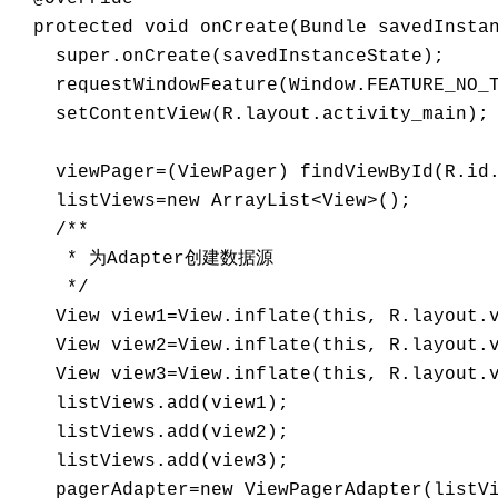
  protected void onCreate(Bundle savedInstan
    super.onCreate(savedInstanceState); 

    requestWindowFeature(Window.FEATURE_NO_T
    setContentView(R.layout.activity_main); 
    viewPager=(ViewPager) findViewById(R.id.
    listViews=new ArrayList<View>(); 

    /** 

     * 为Adapter创建数据源 

     */ 

    View view1=View.inflate(this, R.layout.v
    View view2=View.inflate(this, R.layout.v
    View view3=View.inflate(this, R.layout.v
    listViews.add(view1); 

    listViews.add(view2); 

    listViews.add(view3); 

    pagerAdapter=new ViewPagerAdapter(listVi