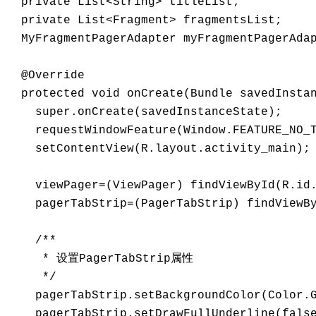
  private List<String> titleList; 

  private List<Fragment> fragmentsList; 

  MyFragmentPagerAdapter myFragmentPagerAdap
  @Override 

  protected void onCreate(Bundle savedInstan
    super.onCreate(savedInstanceState); 

    requestWindowFeature(Window.FEATURE_NO_T
    setContentView(R.layout.activity_main); 
    viewPager=(ViewPager) findViewById(R.id.
    pagerTabStrip=(PagerTabStrip) findViewBy
    /** 

     * 设置PagerTabStrip属性 

     */ 

    pagerTabStrip.setBackgroundColor(Color.G
    pagerTabStrip.setDrawFullUnderline(false