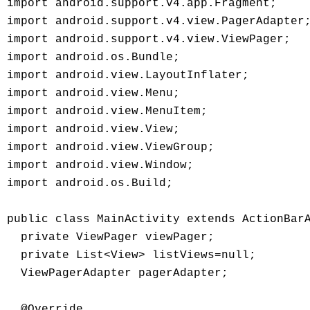
import android.support.v4.app.Fragment; 

import android.support.v4.view.PagerAdapter;
import android.support.v4.view.ViewPager; 

import android.os.Bundle; 

import android.view.LayoutInflater; 

import android.view.Menu; 

import android.view.MenuItem; 

import android.view.View; 

import android.view.ViewGroup; 

import android.view.Window; 

import android.os.Build; 

public class MainActivity extends ActionBarA
  private ViewPager viewPager; 

  private List<View> listViews=null; 

  ViewPagerAdapter pagerAdapter; 

  @Override 
