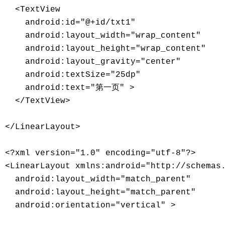
  <TextView 

    android:id="@+id/txt1" 

    android:layout_width="wrap_content" 

    android:layout_height="wrap_content" 

    android:layout_gravity="center" 

    android:textSize="25dp" 

    android:text="第一页" > 

  </TextView> 

</LinearLayout> 

<?xml version="1.0" encoding="utf-8"?> 

<LinearLayout xmlns:android="http://schemas.
  android:layout_width="match_parent" 

  android:layout_height="match_parent" 

  android:orientation="vertical" > 
