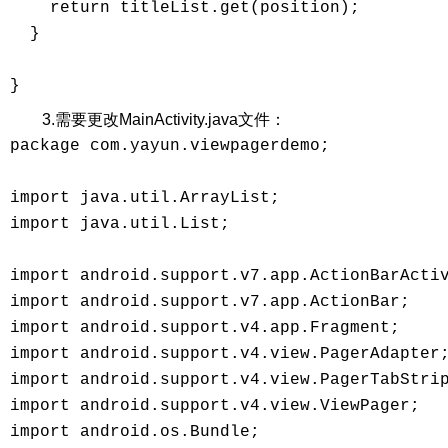
    return titleList.get(position); 

  } 

3.需要更改MainActivity.java文件：
package com.yayun.viewpagerdemo; 

import java.util.ArrayList; 

import java.util.List; 

import android.support.v7.app.ActionBarActiv
import android.support.v7.app.ActionBar; 

import android.support.v4.app.Fragment; 

import android.support.v4.view.PagerAdapter;
import android.support.v4.view.PagerTabStrip
import android.support.v4.view.ViewPager; 

import android.os.Bundle; 
