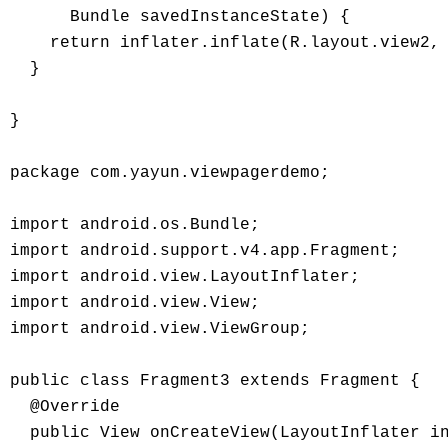
      Bundle savedInstanceState) { 

    return inflater.inflate(R.layout.view2, 
  } 

} 

package com.yayun.viewpagerdemo; 

import android.os.Bundle; 

import android.support.v4.app.Fragment; 

import android.view.LayoutInflater; 

import android.view.View; 

import android.view.ViewGroup; 

public class Fragment3 extends Fragment { 

  @Override 

  public View onCreateView(LayoutInflater in