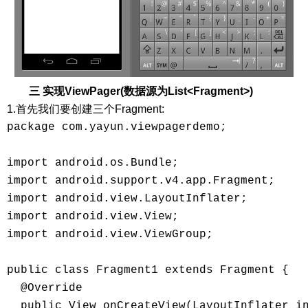
三 实现ViewPager(数据源为List<Fragment>)
1.首先我们要创建三个Fragment:
package com.yayun.viewpagerdemo; 

import android.os.Bundle; 

import android.support.v4.app.Fragment; 

import android.view.LayoutInflater; 

import android.view.View; 

import android.view.ViewGroup; 

public class Fragment1 extends Fragment { 

  @Override 

  public View onCreateView(LayoutInflater in