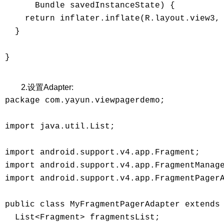
      Bundle savedInstanceState) { 

    return inflater.inflate(R.layout.view3, 
  } 

} 

2.设置Adapter:
package com.yayun.viewpagerdemo; 

import java.util.List; 

import android.support.v4.app.Fragment; 

import android.support.v4.app.FragmentManage
import android.support.v4.app.FragmentPagerA
public class MyFragmentPagerAdapter extends 
  List<Fragment> fragmentsList; 
