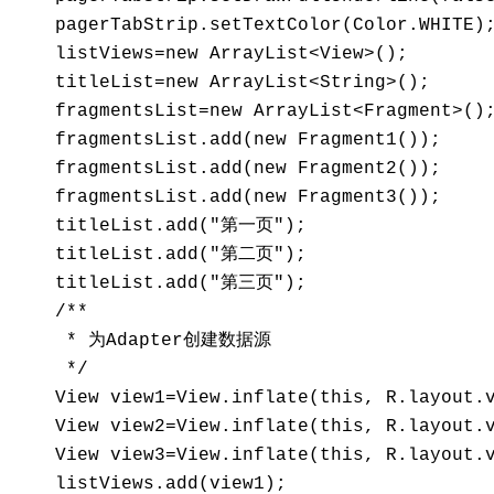
    pagerTabStrip.setTextColor(Color.WHITE);
    listViews=new ArrayList<View>(); 

    titleList=new ArrayList<String>(); 

    fragmentsList=new ArrayList<Fragment>();
    fragmentsList.add(new Fragment1()); 

    fragmentsList.add(new Fragment2()); 

    fragmentsList.add(new Fragment3()); 

    titleList.add("第一页"); 

    titleList.add("第二页"); 

    titleList.add("第三页"); 

    /** 

     * 为Adapter创建数据源 

     */ 

    View view1=View.inflate(this, R.layout.v
    View view2=View.inflate(this, R.layout.v
    View view3=View.inflate(this, R.layout.v
    listViews.add(view1); 
