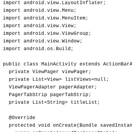
import android.view.LayoutInflater; 

import android.view.Menu; 

import android.view.MenuItem; 

import android.view.View; 

import android.view.ViewGroup; 

import android.view.Window; 

import android.os.Build; 

public class MainActivity extends ActionBarA
  private ViewPager viewPager; 

  private List<View> listViews=null; 

  ViewPagerAdapter pagerAdapter; 

  PagerTabStrip pagerTabStrip; 

  private List<String> titleList; 

  @Override 

  protected void onCreate(Bundle savedInstan