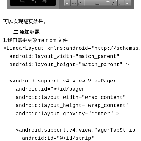
可以实现翻页效果。
二 添加标题
1.我们需要更改main.xml文件：
<LinearLayout xmlns:android="http://schemas.
  android:layout_width="match_parent" 

  android:layout_height="match_parent" > 

  <android.support.v4.view.ViewPager 

    android:id="@+id/pager" 

    android:layout_width="wrap_content" 

    android:layout_height="wrap_content" 

    android:layout_gravity="center" > 

    <android.support.v4.view.PagerTabStrip 

      android:id="@+id/strip" 
