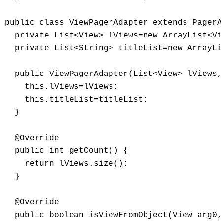
public class ViewPagerAdapter extends PagerA
  private List<View> lViews=new ArrayList<Vi
  private List<String> titleList=new ArrayLi
  public ViewPagerAdapter(List<View> lViews,
    this.lViews=lViews; 

    this.titleList=titleList; 

  } 

  @Override 

  public int getCount() { 

    return lViews.size(); 

  } 

  @Override 

  public boolean isViewFromObject(View arg0,