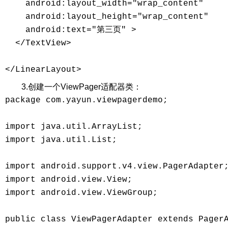
    android:layout_width="wrap_content"

    android:layout_height="wrap_content"

    android:text="第三页" >

  </TextView>

3.创建一个ViewPager适配器类：
package com.yayun.viewpagerdemo; 

import java.util.ArrayList; 

import java.util.List; 

import android.support.v4.view.PagerAdapter;
import android.view.View; 

import android.view.ViewGroup; 

public class ViewPagerAdapter extends PagerA