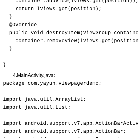
    container.addView(lViews.get(position));
    return lViews.get(position); 

  } 

  @Override 

  public void destroyItem(ViewGroup containe
    container.removeView(lViews.get(position
  } 

4.MainActivity.java:
package com.yayun.viewpagerdemo; 

import java.util.ArrayList; 

import java.util.List; 

import android.support.v7.app.ActionBarActiv
import android.support.v7.app.ActionBar; 
