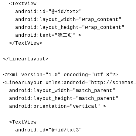
  <TextView 

    android:id="@+id/txt2" 

    android:layout_width="wrap_content" 

    android:layout_height="wrap_content" 

    android:text="第二页" > 

  </TextView> 

</LinearLayout> 

<?xml version="1.0" encoding="utf-8"?>

<LinearLayout xmlns:android="http://schemas.
  android:layout_width="match_parent"

  android:layout_height="match_parent"

  android:orientation="vertical" >

  <TextView

    android:id="@+id/txt3"
