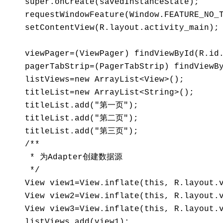
    super.onCreate(savedInstanceState); 

    requestWindowFeature(Window.FEATURE_NO_T
    setContentView(R.layout.activity_main); 
    viewPager=(ViewPager) findViewById(R.id.
    pagerTabStrip=(PagerTabStrip) findViewBy
    listViews=new ArrayList<View>(); 

    titleList=new ArrayList<String>(); 

    titleList.add("第一页"); 

    titleList.add("第二页"); 

    titleList.add("第三页"); 

    /** 

     * 为Adapter创建数据源 

     */ 

    View view1=View.inflate(this, R.layout.v
    View view2=View.inflate(this, R.layout.v
    View view3=View.inflate(this, R.layout.v
    listViews.add(view1); 
