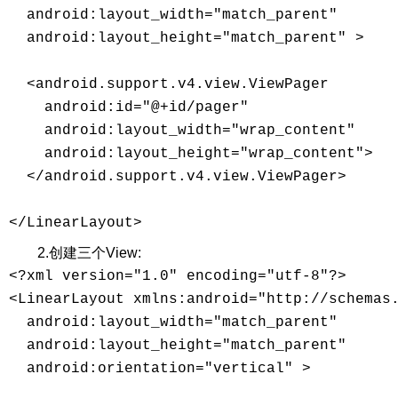
  android:layout_width="match_parent" 

  android:layout_height="match_parent" > 

  <android.support.v4.view.ViewPager 

    android:id="@+id/pager" 

    android:layout_width="wrap_content" 

    android:layout_height="wrap_content"> 

  </android.support.v4.view.ViewPager> 

2.创建三个View:
<?xml version="1.0" encoding="utf-8"?> 

<LinearLayout xmlns:android="http://schemas.
  android:layout_width="match_parent" 

  android:layout_height="match_parent" 

  android:orientation="vertical" > 
