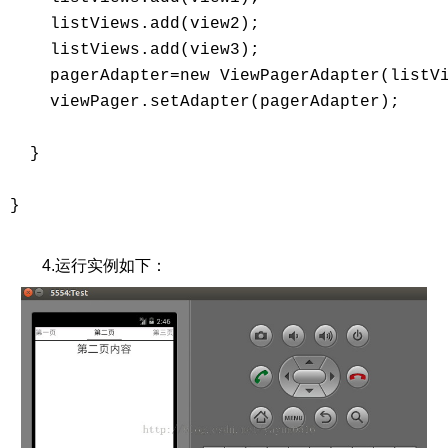
    listViews.add(view2); 

    listViews.add(view3); 

    pagerAdapter=new ViewPagerAdapter(listVi
    viewPager.setAdapter(pagerAdapter); 

  } 

} 

4.运行实例如下：