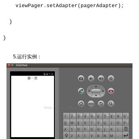
    viewPager.setAdapter(pagerAdapter); 

  } 

} 

5.运行实例：