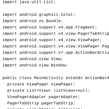
import java.util.List; 

import android.graphics.Color; 

import android.os.Bundle; 

import android.support.v4.app.Fragment; 

import android.support.v4.view.PagerTabStrip
import android.support.v4.view.ViewPager; 

import android.support.v4.view.ViewPager.Pag
import android.support.v7.app.ActionBarActiv
import android.view.View; 

import android.view.Window; 

public class MainActivity extends ActionBarA
  private ViewPager viewPager; 

  private List<View> listViews=null; 

  ViewPagerAdapter pagerAdapter; 

  PagerTabStrip pagerTabStrip; 
