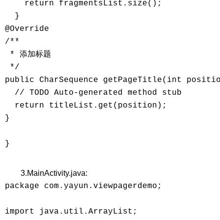
    return fragmentsList.size(); 

  } 

@Override 

/** 

 * 添加标题 

 */ 

public CharSequence getPageTitle(int positio
  // TODO Auto-generated method stub 

  return titleList.get(position); 

} 

} 

3.MainActivity.java:
package com.yayun.viewpagerdemo; 

import java.util.ArrayList; 
