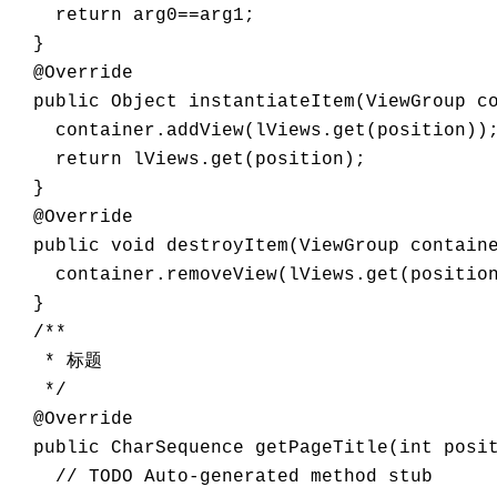
    return arg0==arg1; 

  } 

  @Override 

  public Object instantiateItem(ViewGroup co
    container.addView(lViews.get(position));
    return lViews.get(position); 

  } 

  @Override 

  public void destroyItem(ViewGroup containe
    container.removeView(lViews.get(position
  } 

  /** 

   * 标题 

   */ 

  @Override 

  public CharSequence getPageTitle(int posit
    // TODO Auto-generated method stub 
