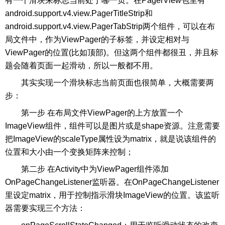
有一个滑块来标志当前处于哪一页。在PagerView包里有
android.support.v4.view.PagerTitleStrip和
android.support.v4.view.PagerTabStrip两个组件，可以在布
局文件中，作为ViewPager的子标签，并设定相对与
ViewPager的位置(比如顶部)。但这两个组件都很丑，并且标
题会随着页面一起滑动，所以一般都不用。
其实实现一个滑块标志当前页面也很简单，大概需要两
步：
第一步 在布局文件ViewPager的上方放置一个
ImageView组件，组件可以是图片或是shape资源。注意需要
把ImageView的scaleType属性设为matrix，就是说该组件的
位置和大小由一个变换矩阵来控制；
第二步 在Activity中为ViewPager组件添加
OnPageChangeListener监听器。在OnPageChangeListener
里设定matrix，用于控制指示滑块ImageView的位置。该监听
器需要实现三个方法：