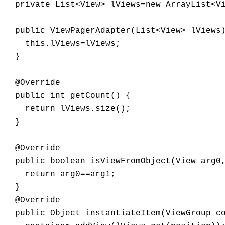
  private List<View> lViews=new ArrayList<Vi
  public ViewPagerAdapter(List<View> lViews)
    this.lViews=lViews; 

  } 

  @Override 

  public int getCount() { 

    return lViews.size(); 

  } 

  @Override 

  public boolean isViewFromObject(View arg0,
    return arg0==arg1; 

  } 

  @Override 

  public Object instantiateItem(ViewGroup co