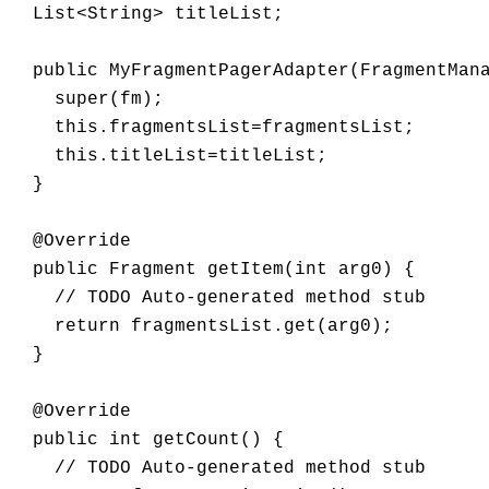
  List<String> titleList; 

  public MyFragmentPagerAdapter(FragmentMana
    super(fm); 

    this.fragmentsList=fragmentsList; 

    this.titleList=titleList; 

  } 

  @Override 

  public Fragment getItem(int arg0) { 

    // TODO Auto-generated method stub 

    return fragmentsList.get(arg0); 

  } 

  @Override 

  public int getCount() { 

    // TODO Auto-generated method stub 
