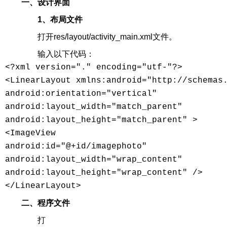
一、设计界面
1、布局文件
打开res/layout/activity_main.xml文件。
输入以下代码：
<?xml version="." encoding="utf-"?> 

<LinearLayout xmlns:android="http://schemas.
android:orientation="vertical" 

android:layout_width="match_parent" 

android:layout_height="match_parent" > 

<ImageView 

android:id="@+id/imagephoto" 

android:layout_width="wrap_content" 

android:layout_height="wrap_content" /> 

</LinearLayout> 
二、程序文件
打