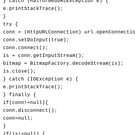
} catch (MalformedURLException e) { 

e.printStackTrace(); 

} 

try { 

conn = (HttpURLConnection) url.openConnectio
conn.setDoInput(true); 

conn.connect(); 

is = conn.getInputStream(); 

bitmap = BitmapFactory.decodeStream(is); 

is.close(); 

} catch (IOException e) { 

e.printStackTrace(); 

} finally { 

if(conn!=null){ 

conn.disconnect(); 

conn=null; 

} 

if(is!=null) { 
