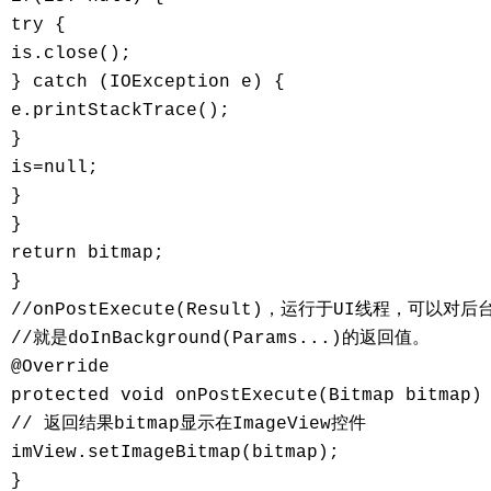
try { 

is.close(); 

} catch (IOException e) { 

e.printStackTrace(); 

} 

is=null; 

} 

} 

return bitmap; 

} 

//onPostExecute(Result)，运行于UI线程，可以
//就是doInBackground(Params...)的返回值。 

@Override 

protected void onPostExecute(Bitmap bitmap) 
// 返回结果bitmap显示在ImageView控件 

imView.setImageBitmap(bitmap); 

} 
