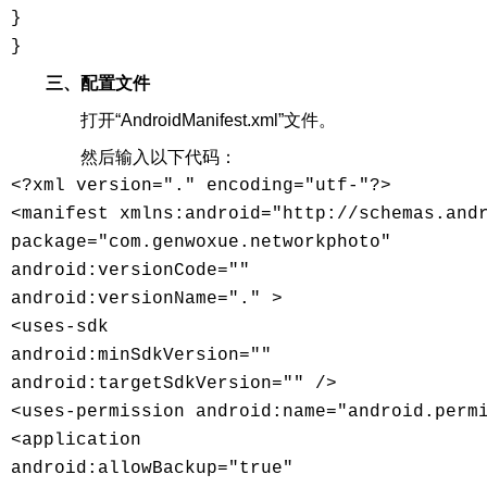
} 

}
三、配置文件
打开“AndroidManifest.xml”文件。
然后输入以下代码：
<?xml version="." encoding="utf-"?> 

<manifest xmlns:android="http://schemas.andr
package="com.genwoxue.networkphoto" 

android:versionCode="" 

android:versionName="." > 

<uses-sdk 

android:minSdkVersion="" 

android:targetSdkVersion="" /> 

<uses-permission android:name="android.permi
<application 

android:allowBackup="true" 
