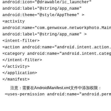
android:icon="@drawable/ic_launcher" 

android:label="@string/app_name" 

android:theme="@style/AppTheme" > 

<activity 

android:name="com.genwoxue.networkphoto.Main
android:label="@string/app_name" > 

<intent-filter> 

<action android:name="android.intent.action.
<category android:name="android.intent.categ
</intent-filter> 

</activity> 

</application> 

</manifest> 
注意：需要在AndroidManifest.xml文件中添加权限：
 <uses-permission android:name="android.per