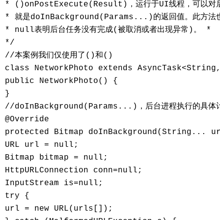
* ()onPostExecute(Result)，运行于UI线程，
* 就是doInBackground(Params...)的返回值。此方
* null表明后台任务没有完成(被取消或者出现异常)。 * 

*/ 

//本案例我们仅使用了()和() 

class NetworkPhoto extends AsyncTask<String,
public NetworkPhoto() { 

} 

//doInBackground(Params...)，后台进程执行
@Override 

protected Bitmap doInBackground(String... ur
URL url = null; 

Bitmap bitmap = null; 

HttpURLConnection conn=null; 

InputStream is=null; 

try { 

url = new URL(urls[]); 
