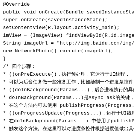
@Override 

public void onCreate(Bundle savedInstanceSta
super.onCreate(savedInstanceState); 

setContentView(R.layout.activity_main); 

imView = (ImageView) findViewById(R.id.image
String imageUrl = "http://img.baidu.com/img/
new NetworkPhoto().execute(imageUrl); 

} 

/* 四个步骤： 

* ()onPreExecute()，执行预处理，它运行于UI线程， 

* 可以为后台任务做一些准备工作，比如绘制一个进度条控件。
* ()doInBackground(Params...)，后台进程执行
* doInBackground(Params...)是AsyncTask的
* 在这个方法内可以使用 publishProgress(Progres
* ()onProgressUpdate(Progress...)，运行于UI
* 在doInBackground(Params...) 中使用了publishP
* 触发这个方法。在这里可以对进度条控件根据进度值做出具体