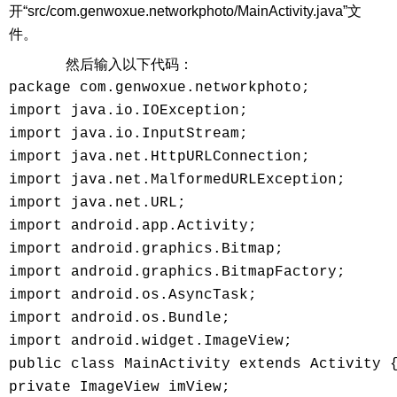
开“src/com.genwoxue.networkphoto/MainActivity.java”文
件。
然后输入以下代码：
package com.genwoxue.networkphoto; 

import java.io.IOException; 

import java.io.InputStream; 

import java.net.HttpURLConnection; 

import java.net.MalformedURLException; 

import java.net.URL; 

import android.app.Activity; 

import android.graphics.Bitmap; 

import android.graphics.BitmapFactory; 

import android.os.AsyncTask; 

import android.os.Bundle; 

import android.widget.ImageView; 

public class MainActivity extends Activity {
private ImageView imView; 
