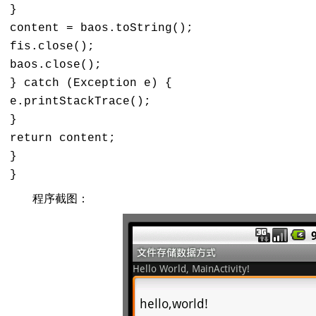
} 

content = baos.toString(); 

fis.close(); 

baos.close(); 

} catch (Exception e) { 

e.printStackTrace(); 

} 

return content; 

} 

} 
程序截图：