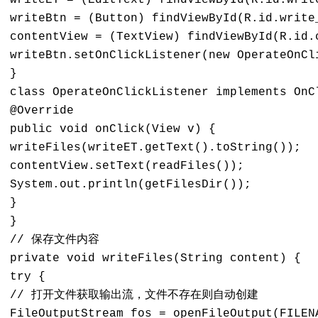
writeET = (EditText) findViewById(R.id.write
writeBtn = (Button) findViewById(R.id.write_
contentView = (TextView) findViewById(R.id.c
writeBtn.setOnClickListener(new OperateOnCli
} 

class OperateOnClickListener implements OnCl
@Override 

public void onClick(View v) { 

writeFiles(writeET.getText().toString()); 

contentView.setText(readFiles()); 

System.out.println(getFilesDir()); 

} 

} 

// 保存文件内容 

private void writeFiles(String content) { 

try { 

// 打开文件获取输出流，文件不存在则自动创建 

FileOutputStream fos = openFileOutput(FILENA