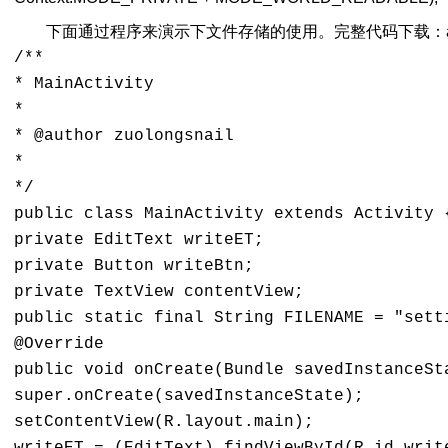
下面通过程序来演示下文件存储的使用。完整代码下载：android
/** 

* MainActivity 

* 

* @author zuolongsnail 

* 

*/ 

public class MainActivity extends Activity {
private EditText writeET; 

private Button writeBtn; 

private TextView contentView; 

public static final String FILENAME = "setti
@Override 

public void onCreate(Bundle savedInstanceSta
super.onCreate(savedInstanceState); 

setContentView(R.layout.main); 
