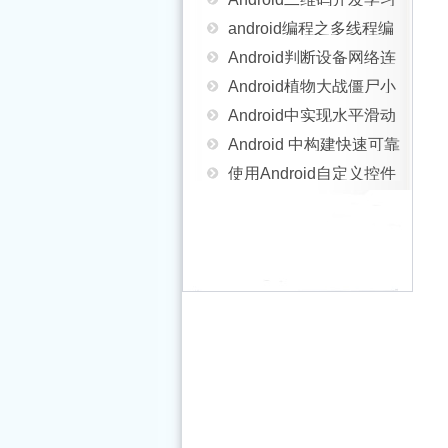
android编程之多线程编
教程
Android判断设备网络连
程实例分析
Android植物大战僵尸小
接状态及判断连接方式
Android中实现水平滑动
游戏
Android 中构建快速可靠
的方法
（横向滑动）ListView示
使用Android自定义控件
的 UI 测试
Android实现把文件存放
例
实现滑动解锁九宫格
实例解析如何在Android
在SDCard的方法
详解Android JS相互调
应用中实现弹幕动画效
android操作SQLite增删
用
Android中各级目录的作
果
改减实现代码
Android中区别Drawable
用说明
Android应用程序模型之
Bitmap Canvas Paint
Android上使用jspf插件
应用程序，任务，进
Android Mms之:对话与
框架的方法
Android Force Close 出
程，线程分析