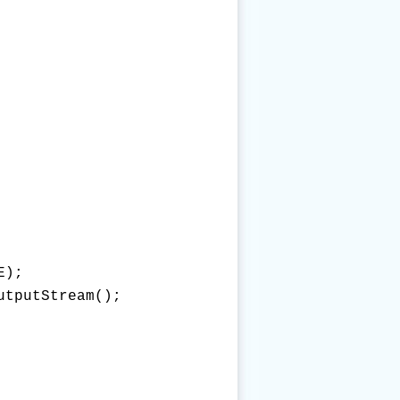
); 

tputStream(); 
