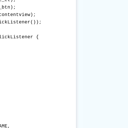
_et); 

btn); 

ontentview); 

ckListener()); 

ickListener { 

ME, 
