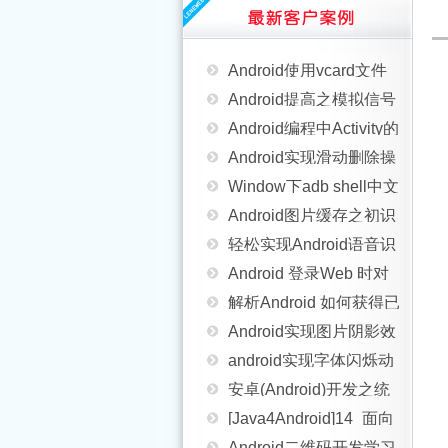
框架的方法
Android Force Close 出
程，线程分析
联系人关联的总结详解
Android使用vcard文件
现的异常原因分析及解
Android提高之模拟信号
的方法简单实例
Android编程中Activity的
决方法
示波器的实现
Android实现滑动删除操
四种启动模式
Window下adb shell中文
作（PopupWindow）
Android图片缓存之初识
乱码问题解决方法
轻松实现Android语音识
Glide（三）
Android 登录Web 时对
别功能
解析Android 如何获得已
cookie 处理
Android实现图片阴影效
安装应用大小
android实现字体闪烁动
果的方法
安卓(Android)开发之统
画的方法
[Java4Android]14_面向
计App启动时间
Android二维码开发学习
对象基础（三）