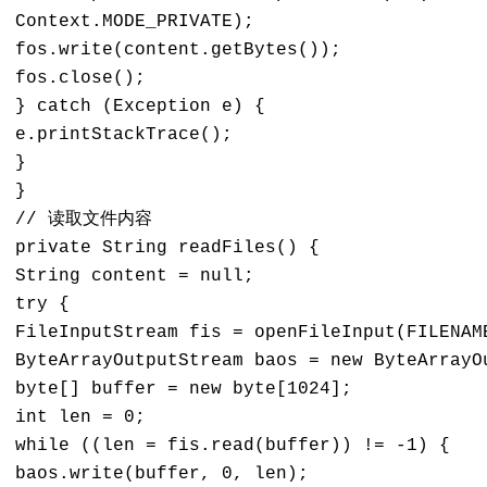
Context.MODE_PRIVATE); 

fos.write(content.getBytes()); 

fos.close(); 

} catch (Exception e) { 

e.printStackTrace(); 

} 

} 

// 读取文件内容 

private String readFiles() { 

String content = null; 

try { 

FileInputStream fis = openFileInput(FILENAME
ByteArrayOutputStream baos = new ByteArrayOu
byte[] buffer = new byte[1024]; 

int len = 0; 

while ((len = fis.read(buffer)) != -1) { 

baos.write(buffer, 0, len); 
