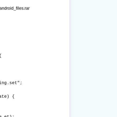
_files.rar
 

ng.set"; 

te) { 
