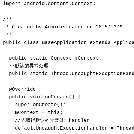
import android.content.Context;

/**

 * Created by Administrator on 2015/12/9.

 */

public class BaseApplication extends Applica
  public static Context mContext;

  //默认的异常处理

  public static Thread.UncaughtExceptionHand
  @Override

  public void onCreate() {

    super.onCreate();

    mContext = this;

    //先取得默认的异常处理handler

    defaultUncaughtExceptionHandler = Thread