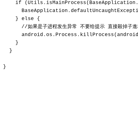
    if (Utils.isMainProcess(BaseApplication.
      BaseApplication.defaultUncaughtExcepti
    } else {

      //如果是子进程发生异常 不要给提示 直接殺掉子進
      android.os.Process.killProcess(android
    }

  }
