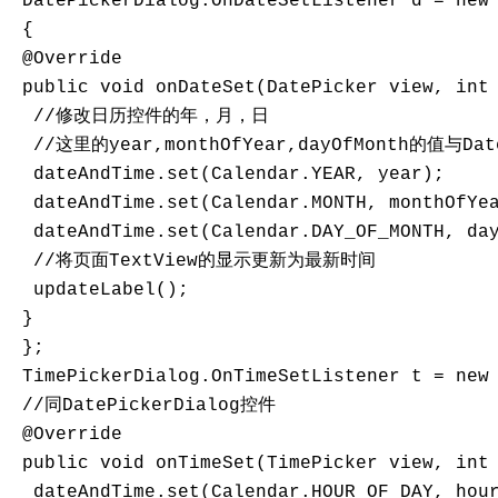
 DatePickerDialog.OnDateSetListener d = new 
 {

 @Override

 public void onDateSet(DatePicker view, int 
  //修改日历控件的年，月，日

  //这里的year,monthOfYear,dayOfMonth的值与D
  dateAndTime.set(Calendar.YEAR, year);

  dateAndTime.set(Calendar.MONTH, monthOfYea
  dateAndTime.set(Calendar.DAY_OF_MONTH, day
  //将页面TextView的显示更新为最新时间

  updateLabel();  

 } 

 };

 TimePickerDialog.OnTimeSetListener t = new 
 //同DatePickerDialog控件

 @Override

 public void onTimeSet(TimePicker view, int 
  dateAndTime.set(Calendar.HOUR_OF_DAY, hour