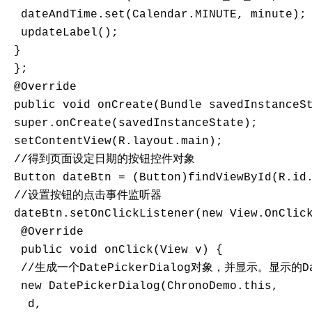
  dateAndTime.set(Calendar.MINUTE, minute);

  updateLabel();

 }

 };

 @Override

 public void onCreate(Bundle savedInstanceSt
 super.onCreate(savedInstanceState);

 setContentView(R.layout.main);

 //得到页面设定日期的按钮控件对象

 Button dateBtn = (Button)findViewById(R.id.
 //设置按钮的点击事件监听器

 dateBtn.setOnClickListener(new View.OnClick
  @Override

  public void onClick(View v) {

  //生成一个DatePickerDialog对象，并显示。显示的D
  new DatePickerDialog(ChronoDemo.this,

   d,
