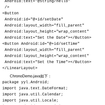
 Android:text="@string/hello"

 />

<Button

 Android:id="@+id/setDate"

 Android:layout_width="fill_parent"

 Android:layout_height="wrap_content"

 Android:text="Set the Date"></Button>

<Button Android:id="@+id/setTime"

 Android:layout_width="fill_parent"

 Android:layout_height="wrap_content"

 Android:text="Set the Time"></Button>

</LinearLayout>
ChronoDemo.java如下：
package yyl.Android;

import java.text.DateFormat;

import java.util.Calendar;

import java.util.Locale;
