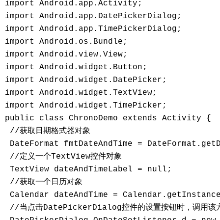
import Android.app.Activity;

import Android.app.DatePickerDialog;

import Android.app.TimePickerDialog;

import Android.os.Bundle;

import Android.view.View;

import Android.widget.Button;

import Android.widget.DatePicker;

import Android.widget.TextView;

import Android.widget.TimePicker;

public class ChronoDemo extends Activity {

 //获取日期格式器对象

 DateFormat fmtDateAndTime = DateFormat.getD
 //定义一个TextView控件对象

 TextView dateAndTimeLabel = null;

 //获取一个日历对象

 Calendar dateAndTime = Calendar.getInstance
 //当点击DatePickerDialog控件的设置按钮时，调用该方