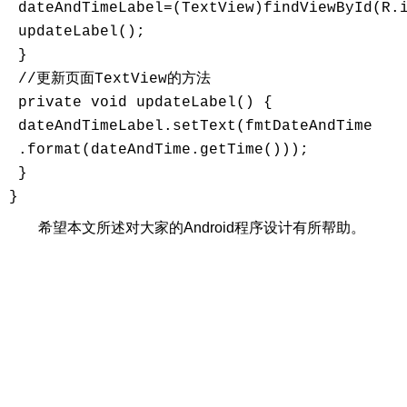
 dateAndTimeLabel=(TextView)findViewById(R.i
 updateLabel();

 }

 //更新页面TextView的方法

 private void updateLabel() {

 dateAndTimeLabel.setText(fmtDateAndTime

 .format(dateAndTime.getTime()));

 }

}
希望本文所述对大家的Android程序设计有所帮助。