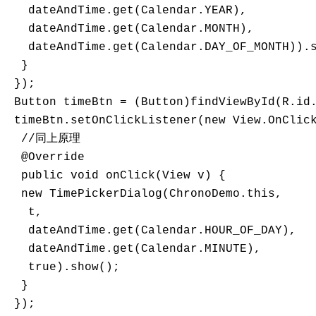
   dateAndTime.get(Calendar.YEAR),

   dateAndTime.get(Calendar.MONTH),

   dateAndTime.get(Calendar.DAY_OF_MONTH)).s
  }

 });

 Button timeBtn = (Button)findViewById(R.id.
 timeBtn.setOnClickListener(new View.OnClick
  //同上原理

  @Override

  public void onClick(View v) {

  new TimePickerDialog(ChronoDemo.this,

   t,

   dateAndTime.get(Calendar.HOUR_OF_DAY),

   dateAndTime.get(Calendar.MINUTE),

   true).show();

  }

 });
