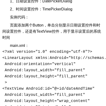
1、日期设置控件：DatePickerDialog
2、时间设置控件：TimePickerDialog
实例代码：
页面添加两个Button，单击分别显示日期设置控件和时
间设置控件，还是有TextView控件，用于显示设置后的系统
时间
main.xml：
<?xml version="1.0" encoding="utf-8"?>

<LinearLayout xmlns:Android="http://schemas.
 Android:orientation="vertical"

 Android:layout_width="fill_parent"

 Android:layout_height="fill_parent"

 >

<TextView Android:id="@+id/dateAndTime"

 Android:layout_width="fill_parent"

 Android:layout_height="wrap_content"
