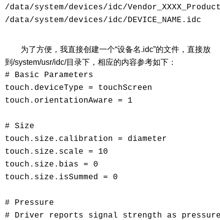
/data/system/devices/idc/Vendor_XXXX_Product
/data/system/devices/idc/DEVICE_NAME.idc

为了方便，我直接创建一个“设备名.idc”的文件，直接放
到/system/usr/idc/目录下，相应的内容参考如下：
# Basic Parameters

touch.deviceType = touchScreen

touch.orientationAware = 1

# Size

touch.size.calibration = diameter

touch.size.scale = 10

touch.size.bias = 0

touch.size.isSummed = 0

# Pressure

# Driver reports signal strength as pressure