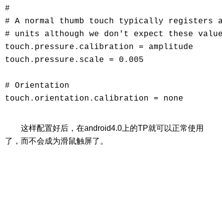
#

# A normal thumb touch typically registers a
# units although we don't expect these value
touch.pressure.calibration = amplitude

touch.pressure.scale = 0.005

# Orientation

touch.orientation.calibration = none

这样配置好后，在android4.0上的TP就可以正常使用
了，而不会成为滑鼠触屏了。