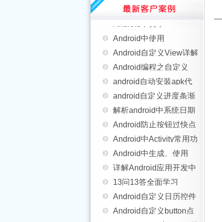
详解Android App中的
巧：自定义Logcat
Android中关于
度显示省略号
AsyncTask异步任务执行
Android中使用
FragmentA嵌套
Android自定义View详解
方式
WebSocket实现群聊和
Android编程之自定义
FragmentB的问题
android自动安装apk代
消息推送功能(不使用
AlertDialog(退出提示框)
android自定义进度条渐
码实例(不使用apk安装
WebView)
解析android中系统日期
用法实例
变圆形
Android防止按钮过快点
器安装)
时间的获取
Android中Activity常用功
击造成多次事件的解决
Android中生成、使用
能设置小结(包括全屏、
详解Android应用开发中
方法
Json数据实例
13问13答全面学习
横竖屏等)
Scroller类的屏幕滑动功
Android自定义日历控件
Android View绘制
Android自定义button点
能运用
实例详解
Android NDK中socket的