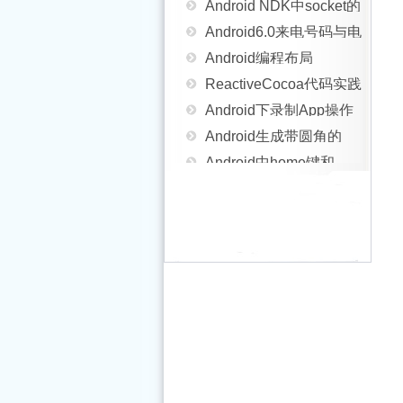
击效果的两种方式
Android6.0来电号码与电
用法以及注意事项分析
Android编程布局
话薄联系人进行匹配
ReactiveCocoa代码实践
(Layout)之
Android下录制App操作
之-RAC网络请求重构
Android生成带圆角的
AbsoluteLayout用法实
生成Gif动态图的全过程
Android中home键和
Bitmap图片
例分析
Android开发改变字体颜
back键区别实例分析
Android操作系统之内存
色方法
Android编程实现屏幕自
回收策略
Android Socket服务端与
适应方向尺寸与分辨率
Android中利用
客户端用字符串的方式
Android编程获取全局
的方法
SurfaceView制作抽奖转
android开发教程之
互相传递图片的方法
Context的方法
Android Studio使用小技
盘的全流程攻略
textview内容超出屏幕宽
详解Android App中的
巧：自定义Logcat