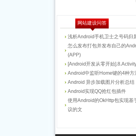
用法以及注意事项分析
Android编程布局
话薄联系人进行匹配
ReactiveCocoa代码实践
(Layout)之
网站建设问答
Android下录制App操作
之-RAC网络请求重构
Android生成带圆角的
AbsoluteLayout用法实
浅析Android手机卫士之号码
生成Gif动态图的全过程
Android中home键和
怎么发布打包并发布自己的Andr
Bitmap图片
例分析
Android开发改变字体颜
(APP)
back键区别实例分析
Android操作系统之内存
[Android开发从零开始].8.Activ
色方法
Android编程实现屏幕自
Android中监听Home键的4种
回收策略
Android Socket服务端与
Android 异步加载图片分析总结
适应方向尺寸与分辨率
Android中利用
Android实现QQ抢红包插件
客户端用字符串的方式
Android编程获取全局
的方法
使用Android的OkHttp包实现基
SurfaceView制作抽奖转
互相传递图片的方法
议的文
Context的方法
盘的全流程攻略