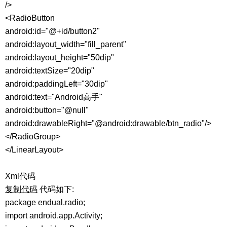
/>
<RadioButton
android:id="@+id/button2"
android:layout_width="fill_parent"
android:layout_height="50dip"
android:textSize="20dip"
android:paddingLeft="30dip"
android:text="Android高手"
android:button="@null"
android:drawableRight="@android:drawable/btn_radio"/>
</RadioGroup>
</LinearLayout>
Xml代码
复制代码
代码如下:
package endual.radio;
import android.app.Activity;