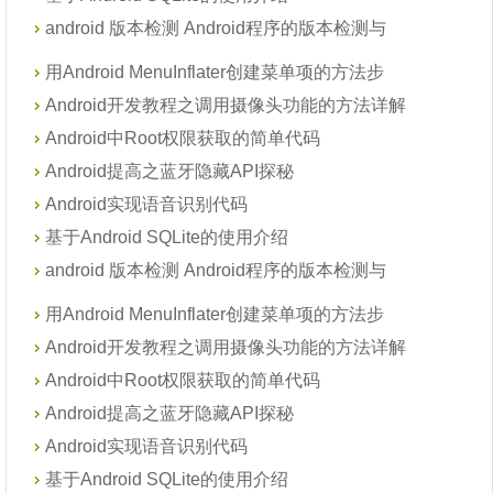
android 版本检测 Android程序的版本检测与
用Android MenuInflater创建菜单项的方法步
Android开发教程之调用摄像头功能的方法详解
Android中Root权限获取的简单代码
Android提高之蓝牙隐藏API探秘
Android实现语音识别代码
基于Android SQLite的使用介绍
android 版本检测 Android程序的版本检测与
用Android MenuInflater创建菜单项的方法步
Android开发教程之调用摄像头功能的方法详解
Android中Root权限获取的简单代码
Android提高之蓝牙隐藏API探秘
Android实现语音识别代码
基于Android SQLite的使用介绍