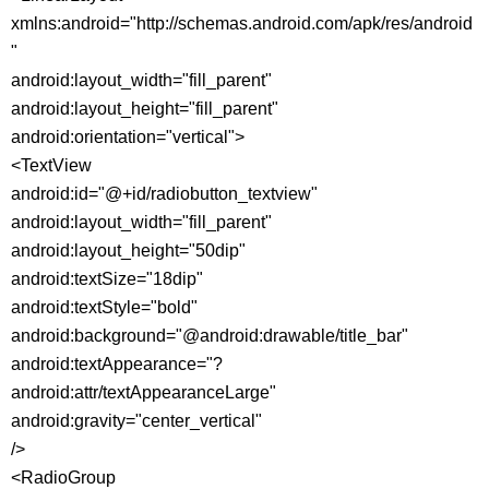
xmlns:android="http://schemas.android.com/apk/res/android
"
android:layout_width="fill_parent"
android:layout_height="fill_parent"
android:orientation="vertical">
<TextView
android:id="@+id/radiobutton_textview"
android:layout_width="fill_parent"
android:layout_height="50dip"
android:textSize="18dip"
android:textStyle="bold"
android:background="@android:drawable/title_bar"
android:textAppearance="?
android:attr/textAppearanceLarge"
android:gravity="center_vertical"
/>
<RadioGroup