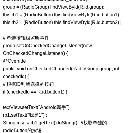
group = (RadioGroup) findViewById(R.id.group);
this.rb1 = (RadioButton) this.findViewById(R.id.button1) ;
this.rb2 = (RadioButton) this.findViewById(R.id.button2) ;
// 单选按钮组监听事件
group.setOnCheckedChangeListener(new
OnCheckedChangeListener() {
@Override
public void onCheckedChanged(RadioGroup group, int
checkedId) {
// 根据ID判断选择的按钮
if (checkedId == R.id.button1) {
textView.setText("Android新手");
rb1.setText("我是1") ;
String msg = rb1.getText().toString() ; //获取单独的
radioButton的按钮