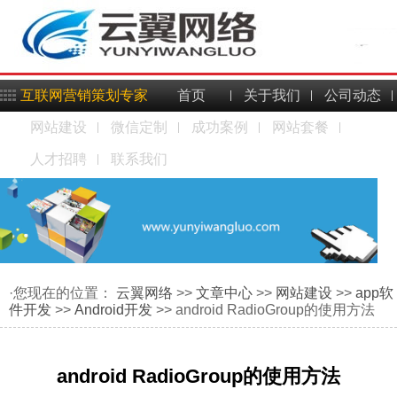
互联网营销策划专家
首页
关于我们
公司动态
网站建设
微信定制
成功案例
网站套餐
人才招聘
联系我们
·您现在的位置：
云翼网络
>>
文章中心
>>
网站建设
>>
app软
件开发
>>
Android开发
>> android RadioGroup的使用方法
android RadioGroup的使用方法