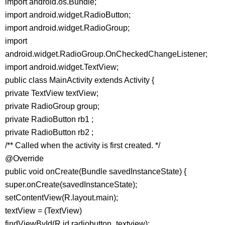
import android.os.Bundle;
import android.widget.RadioButton;
import android.widget.RadioGroup;
import
android.widget.RadioGroup.OnCheckedChangeListener;
import android.widget.TextView;
public class MainActivity extends Activity {
private TextView textView;
private RadioGroup group;
private RadioButton rb1 ;
private RadioButton rb2 ;
/** Called when the activity is first created. */
@Override
public void onCreate(Bundle savedInstanceState) {
super.onCreate(savedInstanceState);
setContentView(R.layout.main);
textView = (TextView)
findViewById(R.id.radiobutton_textview);