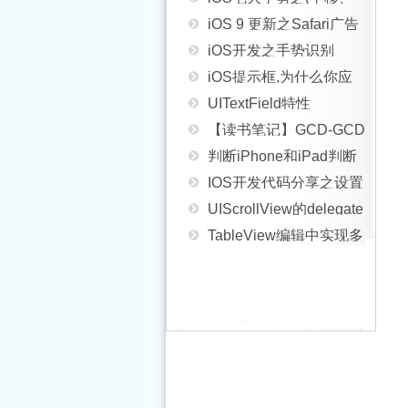
iOS 9 更新之Safari广告
捏合、轻扫、屏幕边缘
iOS开发之手势识别
拦截器（Content
iOS提示框,为什么你应
轻扫)手势识别器方法
UITextField特性
Blocker）开发教程
该使用
【读书笔记】GCD-GCD
判断iPhone和iPad判断
MBProgressHUD?
与perfomSelector系方法
IOS开发代码分享之设置
设备版本
UIScrollView的delegate
比较
UISearchBar的背景颜色
TableView编辑中实现多
方法妙用之让
实例讲解iOS应用开发中
行删除的2中方法以及注
[iOS基础控件-6.12.1]QQ
UICollectionView滑动到
使用UITableView创建自
ios–视图
意
菜单管理
某个你想要的位置
从头来之【图解针对虚
定义表格
iOS开发中实现hook消息
UITabBarController控制
拟机iOS开发环境搭建】
iOS数据库持久化
机制的方法探究
器管理
iOSProgrammingControllingAn