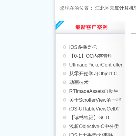
iOSProgrammingControllingAn
·您现在的位置：
江北区云翼计算机
iOS开发之自定义表情键
动画
IOS开发环境更换后重新
盘(组件封装与自动布局)
ios-获取系统相簿里边的
制作ProvisioningProfile
IOS多播委托
所有照片
【0-1】OC内存管理
证书详解
(GCDMulticastDelegate)
UIImagePickerController
从零开始学习Object-C---
使用方法
动画技术
第二天
RTImageAssets自动生
关于ScrollerView的一些
成AppIcon和@2x@1x比
iOS-UITableViewCell对
小心得
【读书笔记】GCD-
例图片
象是怎么重用的?
浅析Objective-C中分类
block-后台运行
iOS七大手势之(平移、
Category的使用