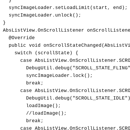
  }

  syncImageLoader.setLoadLimit(start, end);

  syncImageLoader.unlock();

}

AbsListView.OnScrollListener onScrollListene
  @Override

  public void onScrollStateChanged(AbsListVi
    switch (scrollState) {

      case AbsListView.OnScrollListener.SCRO
        DebugUtil.debug("SCROLL_STATE_FLING"
        syncImageLoader.lock();

        break;

      case AbsListView.OnScrollListener.SCRO
        DebugUtil.debug("SCROLL_STATE_IDLE")
        loadImage();

        //loadImage();

        break;

      case AbsListView.OnScrollListener.SCRO