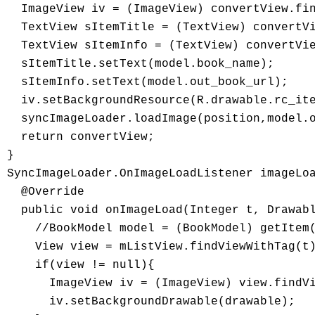
  ImageView iv = (ImageView) convertView.fin
  TextView sItemTitle = (TextView) convertVi
  TextView sItemInfo = (TextView) convertVie
  sItemTitle.setText(model.book_name);

  sItemInfo.setText(model.out_book_url);

  iv.setBackgroundResource(R.drawable.rc_ite
  syncImageLoader.loadImage(position,model.o
  return convertView;

}

SyncImageLoader.OnImageLoadListener imageLoa
  @Override

  public void onImageLoad(Integer t, Drawabl
    //BookModel model = (BookModel) getItem(
    View view = mListView.findViewWithTag(t)
    if(view != null){

      ImageView iv = (ImageView) view.findVi
      iv.setBackgroundDrawable(drawable);
