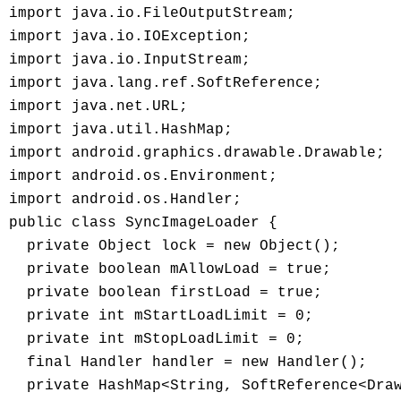
import java.io.FileOutputStream;

import java.io.IOException;

import java.io.InputStream;

import java.lang.ref.SoftReference;

import java.net.URL;

import java.util.HashMap;

import android.graphics.drawable.Drawable;

import android.os.Environment;

import android.os.Handler;

public class SyncImageLoader {

  private Object lock = new Object();

  private boolean mAllowLoad = true;

  private boolean firstLoad = true;

  private int mStartLoadLimit = 0;

  private int mStopLoadLimit = 0;

  final Handler handler = new Handler();

  private HashMap<String, SoftReference<Draw