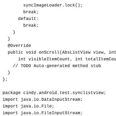
        syncImageLoader.lock();

        break;

      default:

        break;

    }

  }

  @Override

  public void onScroll(AbsListView view, int
      int visibleItemCount, int totalItemCou
    // TODO Auto-generated method stub

  }

};

package cindy.android.test.synclistview;

import java.io.DataInputStream;

import java.io.File;

import java.io.FileInputStream;
