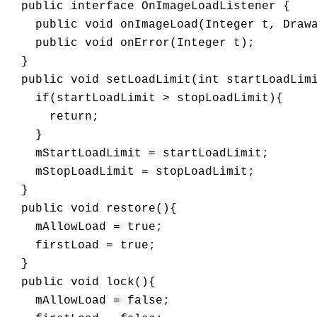
  public interface OnImageLoadListener {

    public void onImageLoad(Integer t, Drawa
    public void onError(Integer t);

  }

  public void setLoadLimit(int startLoadLimi
    if(startLoadLimit > stopLoadLimit){

      return;

    }

    mStartLoadLimit = startLoadLimit;

    mStopLoadLimit = stopLoadLimit;

  }

  public void restore(){

    mAllowLoad = true;

    firstLoad = true;

  }

  public void lock(){

    mAllowLoad = false;
