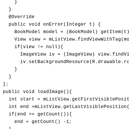
    }

  }

  @Override

  public void onError(Integer t) {

    BookModel model = (BookModel) getItem(t)
    View view = mListView.findViewWithTag(mo
    if(view != null){

      ImageView iv = (ImageView) view.findVi
      iv.setBackgroundResource(R.drawable.rc
    }

  }

};

public void loadImage(){

  int start = mListView.getFirstVisiblePosit
  int end =mListView.getLastVisiblePosition(
  if(end >= getCount()){

    end = getCount() -1;
