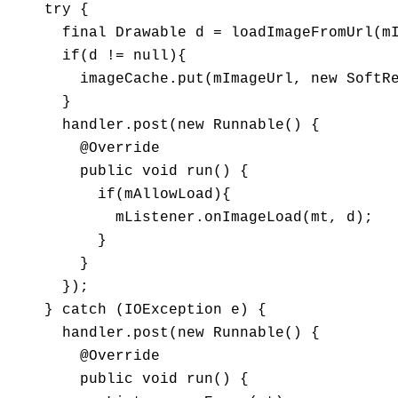
    try {

      final Drawable d = loadImageFromUrl(mI
      if(d != null){

        imageCache.put(mImageUrl, new SoftRe
      }

      handler.post(new Runnable() {

        @Override

        public void run() {

          if(mAllowLoad){

            mListener.onImageLoad(mt, d);

          }

        }

      });

    } catch (IOException e) {

      handler.post(new Runnable() {

        @Override

        public void run() {
