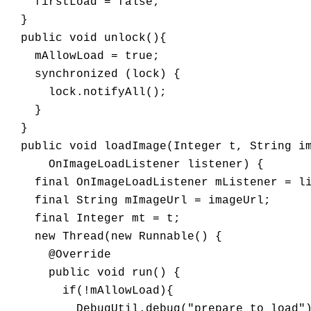
    firstLoad = false;

  }

  public void unlock(){

    mAllowLoad = true;

    synchronized (lock) {

      lock.notifyAll();

    }

  }

  public void loadImage(Integer t, String im
      OnImageLoadListener listener) {

    final OnImageLoadListener mListener = li
    final String mImageUrl = imageUrl;

    final Integer mt = t;

    new Thread(new Runnable() {

      @Override

      public void run() {

        if(!mAllowLoad){

          DebugUtil.debug("prepare to load")