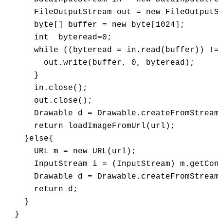
      FileOutputStream out = new FileOutputS
      byte[] buffer = new byte[1024];

      int  byteread=0;

      while ((byteread = in.read(buffer)) !=
        out.write(buffer, 0, byteread);

      }

      in.close();

      out.close();

      Drawable d = Drawable.createFromStream
      return loadImageFromUrl(url);

    }else{

      URL m = new URL(url);

      InputStream i = (InputStream) m.getCon
      Drawable d = Drawable.createFromStream
      return d;

    }

  }
