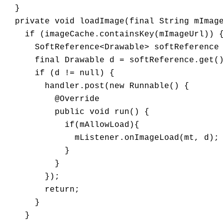
  }

  private void loadImage(final String mImage
    if (imageCache.containsKey(mImageUrl)) {
      SoftReference<Drawable> softReference 
      final Drawable d = softReference.get()
      if (d != null) {

        handler.post(new Runnable() {

          @Override

          public void run() {

            if(mAllowLoad){

              mListener.onImageLoad(mt, d);

            }

          }

        });

        return;

      }

    }
