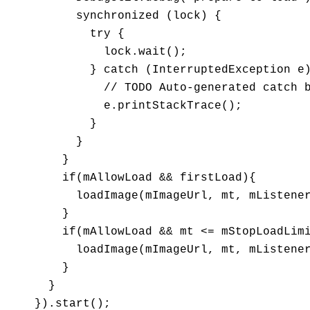
          synchronized (lock) {

            try {

              lock.wait();

            } catch (InterruptedException e)
              // TODO Auto-generated catch b
              e.printStackTrace();

            }

          }

        }

        if(mAllowLoad && firstLoad){

          loadImage(mImageUrl, mt, mListener
        }

        if(mAllowLoad && mt <= mStopLoadLimi
          loadImage(mImageUrl, mt, mListener
        }

      }

    }).start();
