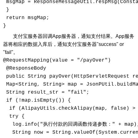
 msgMap = ResponseMessageUtil.respMsg(Consta
 }

 return msgMap;

支付宝服务器回调App服务器，通知支付结果。App服务
器将相应的数据入库后，通知支付宝服务器"success" or
"fail"。
@RequestMapping(value = "/payOver")

 @ResponseBody

 public String payOver(HttpServletRequest re
 Map<String, String> map = JsonPUtil.buildMa
 String result_str = "fail";

 if (!map.isEmpty()) {

  if (AlipayUtils.checkAlipay(map, false)
  try {

   log.info("执行付款的回调函数传递参数：" + map);
   String now = String.valueOf(System.curren