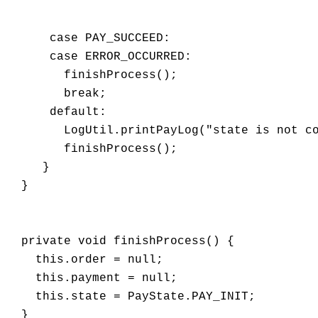
      case PAY_SUCCEED:

      case ERROR_OCCURRED:

        finishProcess();

        break;

      default:

        LogUtil.printPayLog("state is not co
        finishProcess();

     }

  }

  private void finishProcess() {

    this.order = null;

    this.payment = null;

    this.state = PayState.PAY_INIT;

  }
