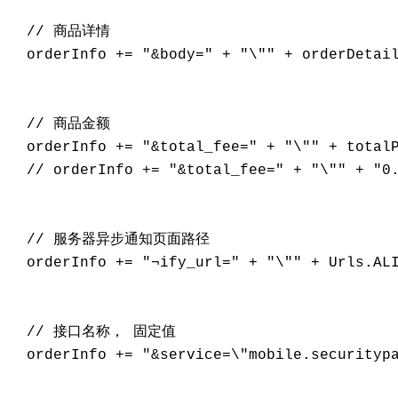
  // 商品详情

  orderInfo += "&body=" + "\"" + orderDetail
  // 商品金额

  orderInfo += "&total_fee=" + "\"" + totalP
  // orderInfo += "&total_fee=" + "\"" + "0.
  // 服务器异步通知页面路径

  orderInfo += "¬ify_url=" + "\"" + Urls.ALI
  // 接口名称， 固定值

  orderInfo += "&service=\"mobile.securitypa