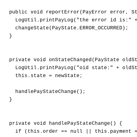
  public void reportError(PayError error, St
    LogUtil.printPayLog("the error id is:" +
    changeState(PayState.ERROR_OCCURRED);

  }

  private void onStateChanged(PayState oldSt
    LogUtil.printPayLog("oid state:" + oldSt
    this.state = newState;

    handlePayStateChange();

  }

  private void handlePayStateChange() {

    if (this.order == null || this.payment =