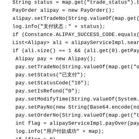
   String status = map.get("trade_status").t
   PayOrder alipay = new PayOrder();

   alipay.setTradeNo(String.valueOf(map.get(
   log.info("支付状态：" + status);

   if (Constance.ALIPAY_SUCCESS_CODE.equals
   List<Alipay> ali = alipayServiceImpl.sear
   if (ali.size() == 1 && (ali.get(0).getP
    Alipay pay = new Alipay();

    pay.setTradeNo(String.valueOf(map.get("o
    pay.setStatus("已支付");

    pay.setStatusCode("10");

    pay.setIsRefund("0");

    pay.setModifyTime(String.valueOf(System.
    pay.setPayNo(new String(Base64.encode(no
    pay.setOrderNo(String.valueOf(map.get("t
    int flag = alipayServiceImpl.payOver(pay
    log.info("用户付款成功" + map);
