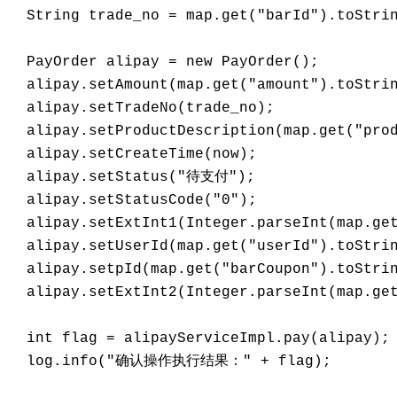
  String trade_no = map.get("barId").toStrin
  PayOrder alipay = new PayOrder();

  alipay.setAmount(map.get("amount").toStrin
  alipay.setTradeNo(trade_no);

  alipay.setProductDescription(map.get("prod
  alipay.setCreateTime(now);

  alipay.setStatus("待支付");

  alipay.setStatusCode("0");

  alipay.setExtInt1(Integer.parseInt(map.get
  alipay.setUserId(map.get("userId").toStrin
  alipay.setpId(map.get("barCoupon").toStrin
  alipay.setExtInt2(Integer.parseInt(map.get
  int flag = alipayServiceImpl.pay(alipay);

  log.info("确认操作执行结果：" + flag);
