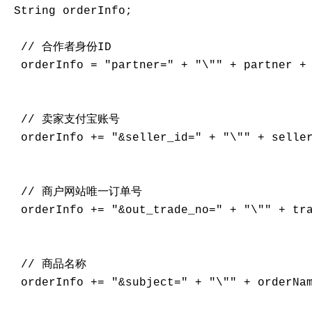
 String orderInfo;

  // 合作者身份ID

  orderInfo = "partner=" + "\"" + partner + 
  // 卖家支付宝账号

  orderInfo += "&seller_id=" + "\"" + seller
  // 商户网站唯一订单号

  orderInfo += "&out_trade_no=" + "\"" + tra
  // 商品名称

  orderInfo += "&subject=" + "\"" + orderNam