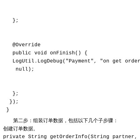
   };

   @Override

   public void onFinish() {

   LogUtil.LogDebug("Payment", "on get order
    null);

   };

  });

第二步：组装订单数据，包括以下几个子步骤：
创建订单数据。
private String getOrderInfo(String partner, 