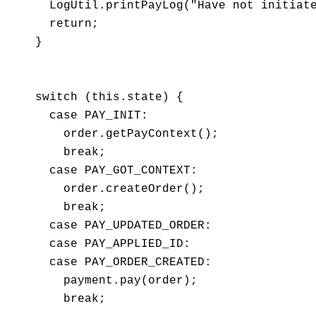
      LogUtil.printPayLog("Have not initiate
      return;

    }

    switch (this.state) {

      case PAY_INIT:

        order.getPayContext();

        break;

      case PAY_GOT_CONTEXT:

        order.createOrder();

        break;

      case PAY_UPDATED_ORDER:

      case PAY_APPLIED_ID:

      case PAY_ORDER_CREATED:

        payment.pay(order);

        break;
