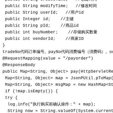
 public String modifyTime;   //修改时间

 public String userId;   //用户id

 public Integer id;    //主键

 public String pId;    //商品id

 public int buyNumber;    //存储购买数量

 public int vendorId;    //商家ID

}

tradeNo代码订单编号。payNo代码消费编号（消费码）。o
@RequestMapping(value = "/payorder")

@ResponseBody

public Map<String, Object> pay(HttpServletRe
 Map<String, Object> map = JsonPUtil.pToMap(
 Map<String, Object> msgMap = new HashMap<St
 if (!map.isEmpty()) {

 try {

  log.info("执行购买前确认操作：" + map);

  String now = String.valueOf(System.current