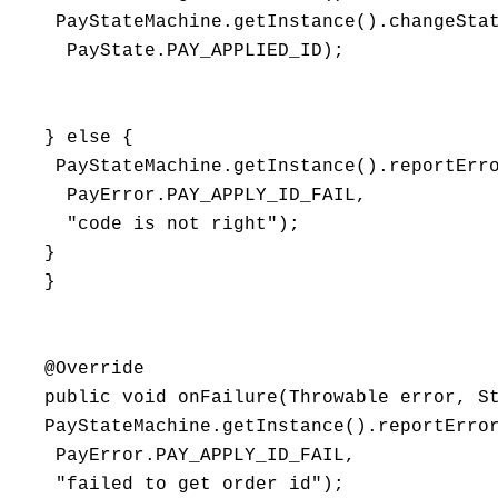
    PayStateMachine.getInstance().changeStat
     PayState.PAY_APPLIED_ID);

   } else {

    PayStateMachine.getInstance().reportErro
     PayError.PAY_APPLY_ID_FAIL,

     "code is not right");

   }

   }

   @Override

   public void onFailure(Throwable error, St
   PayStateMachine.getInstance().reportError
    PayError.PAY_APPLY_ID_FAIL,

    "failed to get order id");
