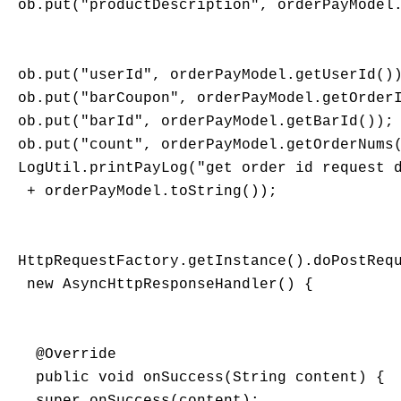
 ob.put("productDescription", orderPayModel.
 ob.put("userId", orderPayModel.getUserId())
 ob.put("barCoupon", orderPayModel.getOrderI
 ob.put("barId", orderPayModel.getBarId());

 ob.put("count", orderPayModel.getOrderNums(
 LogUtil.printPayLog("get order id request d
  + orderPayModel.toString());

 HttpRequestFactory.getInstance().doPostRequ
  new AsyncHttpResponseHandler() {

   @Override

   public void onSuccess(String content) {

   super.onSuccess(content);
