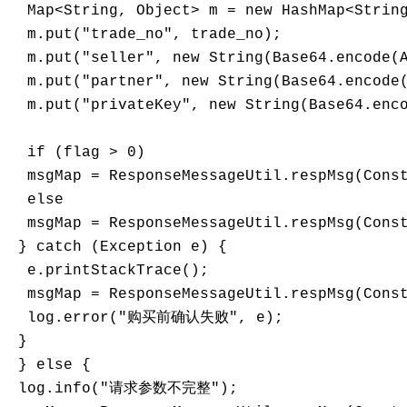
  Map<String, Object> m = new HashMap<String
  m.put("trade_no", trade_no);

  m.put("seller", new String(Base64.encode(A
  m.put("partner", new String(Base64.encode(
  m.put("privateKey", new String(Base64.enco
  if (flag > 0)

  msgMap = ResponseMessageUtil.respMsg(Const
  else

  msgMap = ResponseMessageUtil.respMsg(Const
 } catch (Exception e) {

  e.printStackTrace();

  msgMap = ResponseMessageUtil.respMsg(Const
  log.error("购买前确认失败", e);

 }

 } else {

 log.info("请求参数不完整");
