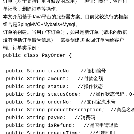
订单（对于支持订单可修改的应用），验证消费码，查询订
单记录，删除订单等操作。
本文介绍基于Java平台的服务器方案。目前比较流行的框架
组合是SpingMVC+Mybatis+Mysql。
订单的创建。当用户下订单时，如果是新订单（请求的数据
没有包括订单编号信息），需要创建,并返回订单号给客户
端。订单类示例：
public class PayOrder {

 public String tradeNo;   //随机编号

 public String amount;   //付款金额

 public String status;   //操作状态

 public String statusCode;   //操作状态代
 public String orderNo;   //支付宝流水号

 public String productDescription;  //商品名称
 public String payNo;   //消费码

 public String isRefund;   //是否申请退款

 public String createTime;   //创建时间
