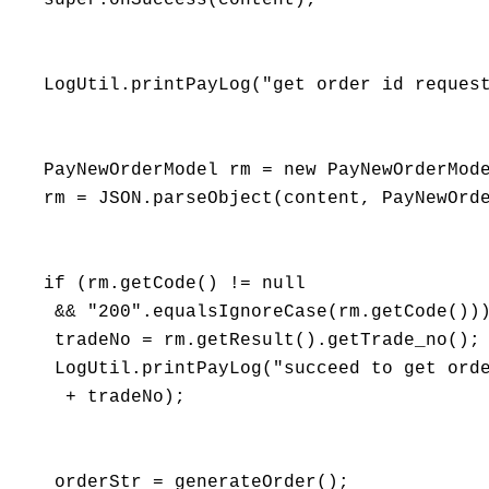
   LogUtil.printPayLog("get order id request
   PayNewOrderModel rm = new PayNewOrderMode
   rm = JSON.parseObject(content, PayNewOrde
   if (rm.getCode() != null

    && "200".equalsIgnoreCase(rm.getCode()))
    tradeNo = rm.getResult().getTrade_no();

    LogUtil.printPayLog("succeed to get orde
     + tradeNo);

    orderStr = generateOrder();
