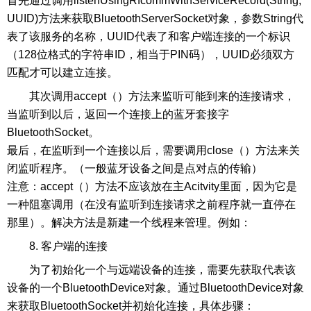
首先通过调用listenUsingRfcommWithServiceRecord(String,
UUID)方法来获取BluetoothServerSocket对象，参数String代
表了该服务的名称，UUID代表了和客户端连接的一个标识
（128位格式的字符串ID，相当于PIN码），UUID必须双方
匹配才可以建立连接。
其次调用accept（）方法来监听可能到来的连接请求，
当监听到以后，返回一个连接上的蓝牙套接字
BluetoothSocket。
最后，在监听到一个连接以后，需要调用close（）方法来关
闭监听程序。（一般蓝牙设备之间是点对点的传输）
注意：accept（）方法不应该放在主Acitvity里面，因为它是
一种阻塞调用（在没有监听到连接请求之前程序就一直停在
那里）。解决方法是新建一个线程来管理。例如：
8. 客户端的连接
为了初始化一个与远端设备的连接，需要先获取代表该
设备的一个BluetoothDevice对象。通过BluetoothDevice对象
来获取BluetoothSocket并初始化连接，具体步骤：