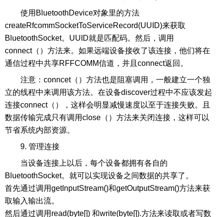
使用BluetoothDevice对象里的方法
createRfcommSocketToServiceRecord(UUID)来获取
BluetoothSocket。UUID就是匹配码。然后，调用
connect（）方法来。如果远端设备接收了该连接，他们将在
通信过程中共享RFFCOMM信道，并且connect返回。
注意：conncet（）方法也是阻塞调用，一般建立一个独
立的线程中来调用该方法。在设备discover过程中不应该发起
连接connect（），这样会明显减慢速度以至于连接失败。且
数据传输完成只有调用close（）方法来关闭连接，这样可以
节省系统内部资源。
9. 管理连接
当设备连接上以后，每个设备都拥有各自的
BluetoothSocket。就可以实现设备之间数据的共享了。
首先通过调用getInputStream()和getOutputStream()方法来获
取输入输出流。
然后通过调用read(byte[]) 和write(byte[]).方法来读取或者写数