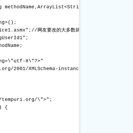
g methodName,ArrayList<String> Parameters,Arr
g>();

Service1.asmx";//网友要改的大多数就是这里。

UserId1";

odName;

g=\"utf-8\"?>" 

.org/2001/XMLSchema-instance\" xmlns:xsd=\"ht
tempuri.org/\">";

 {
