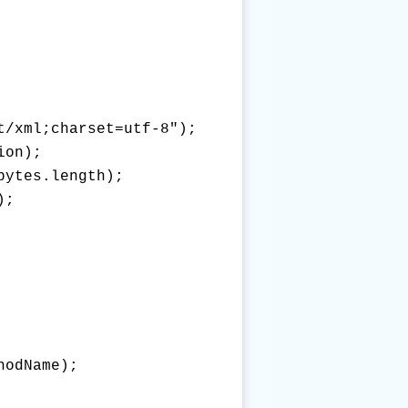
/xml;charset=utf-8");

on);

ytes.length);

;

odName);
