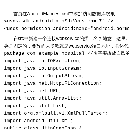
首页在AndroidManifest.xml中添加访问数据库权限
<uses-sdk android:minSdkVersion="7" />

<uses-permission android:name="android.perm
在src中新建一个连接webservice的类，名字随意，这里叫做
类是固定的，要改的大多数就是webservice端口地址，具体
package com.example.hospital;//名字要改成自己
import java.io.IOException;

import java.io.InputStream;

import java.io.OutputStream;

import java.net.HttpURLConnection;

import java.net.URL;

import java.util.ArrayList;

import java.util.List;

import org.xmlpull.v1.XmlPullParser; 

import android.util.Xml; 

public class HttpConnSoap {
