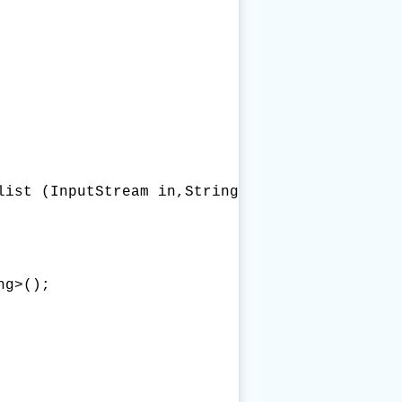
list (InputStream in,String MonthsName) throws
g>();
