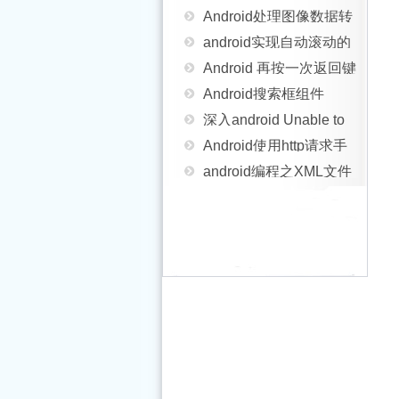
RatingBar用法实例分析
android实现自动滚动的
换的各种方法
Android 再按一次返回键
Gallary控件效果
Android搜索框组件
退出程序实现思路
深入android Unable to
SearchView的基本使用
Android使用http请求手
resolve target android-
android编程之XML文件
方法
机号码归属地查询代码
Android实现蒙板效果
XX详解
解析方法详解(附源码)
设置Android系统永不锁
分享
android 之Spinner下拉
屏永不休眠的方法
Android计算器简单逻辑
菜单实现级联
Android仿Win8界面开发
实现实例分享
过滤Android工程中多余
修改Android签名证书
资源文件的解决方法
Android Mms之:PDU的
keystore的密码、别名
Android手机闹钟用法实
使用详解