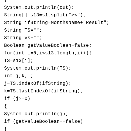
} 

System.out.println(out);

String[] s13=s1.split("><");

String ifString=MonthsName+"Result";

String TS="";

String vs="";

Boolean getValueBoolean=false;

for(int i=0;i<s13.length;i++){

TS=s13[i];

System.out.println(TS);

int j,k,l;

j=TS.indexOf(ifString);

k=TS.lastIndexOf(ifString);

if (j>=0)

{

System.out.println(j);

if (getValueBoolean==false)

{
