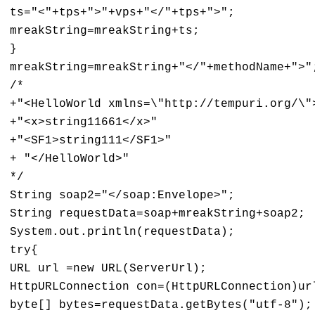
ts="<"+tps+">"+vps+"</"+tps+">";

mreakString=mreakString+ts;

}

mreakString=mreakString+"</"+methodName+">";
/*

+"<HelloWorld xmlns=\"http://tempuri.org/\">
+"<x>string11661</x>"

+"<SF1>string111</SF1>"

+ "</HelloWorld>"

*/

String soap2="</soap:Envelope>"; 

String requestData=soap+mreakString+soap2;

System.out.println(requestData);

try{

URL url =new URL(ServerUrl);

HttpURLConnection con=(HttpURLConnection)url
byte[] bytes=requestData.getBytes("utf-8");
