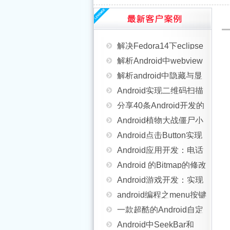
Android手机闹钟用法实
使用详解
android中实现指针滑动
alias以及别名密码
例
解决Fedora14下eclipse
的动态效果方法
解析Android中webview
进行android开发,ibus提
解析android中隐藏与显
和js之间的交互
Android实现二维码扫描
示没有输入窗口的方法
示软键盘及不自动弹出
分享40条Android开发的
和生成的简单方法
详解
Android植物大战僵尸小
键盘的实现方法
优化建议
Android点击Button实现
游戏
Android应用开发：电话
功能的几种方法总结
Android 的Bitmap的修改
监听和录音代码示例
Android游戏开发：实现
方法
android编程之menu按键
手势操作切换图片的实
一款超酷的Android自定
功能实现方法
Android中SeekBar和
例
义加载控件
Android处理图像数据转