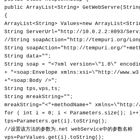
public ArrayList<String> GetWebServre(Strin
{

ArrayList<String> Values=new ArrayList<Strin
String ServerUrl="http://10.0.2.2:8093/
//String soapAction="http://tempuri.org/Long
String soapAction="http://tempuri.org/"+meth
String data="";

String soap = "<?xml version=\"1.0\" encodin
+ "<soap:Envelope xmlns:xsi=\"http://www.w3
+"<soap:Body />";

String tps,vps,ts;

String mreakString="";

mreakString="<"+methodName+" xmlns=\"http://
for ( int i = 0; i < Parameters.size(); i++)
tps=Parameters.get(i).toString();

//设置该方法的参数为.net webService中的参数名称

vps=ParValues.get(i).toString(); 
