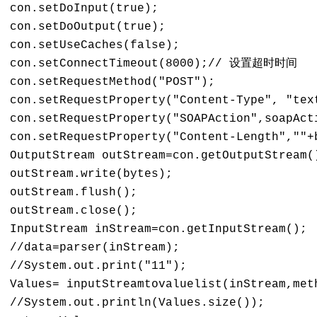
con.setDoInput(true);

con.setDoOutput(true);

con.setUseCaches(false);

con.setConnectTimeout(8000);// 设置超时时间

con.setRequestMethod("POST");

con.setRequestProperty("Content-Type", "text
con.setRequestProperty("SOAPAction",soapActi
con.setRequestProperty("Content-Length",""+b
OutputStream outStream=con.getOutputStream()
outStream.write(bytes);

outStream.flush();

outStream.close();

InputStream inStream=con.getInputStream();

//data=parser(inStream);

//System.out.print("11");

Values= inputStreamtovaluelist(inStream,meth
//System.out.println(Values.size());
