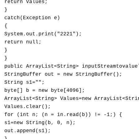
return Values;

}

catch(Exception e)

{

System.out.print("2221");

return null;

}

}

public ArrayList<String> inputStreamtovalue
StringBuffer out = new StringBuffer();

String s1="";

byte[] b = new byte[4096]; 

ArrayList<String> Values=new ArrayList<Strin
Values.clear();

for (int n; (n = in.read(b)) != -1;) { 

s1=new String(b, 0, n);

out.append(s1);
