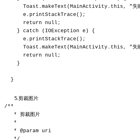
      Toast.makeText(MainActivity.this, "失
      e.printStackTrace();

      return null;

    } catch (IOException e) {

      e.printStackTrace();

      Toast.makeText(MainActivity.this, "失
      return null;

    }

  }

5.剪裁图片
/**

   * 剪裁图片

   * 

   * @param uri

   */
