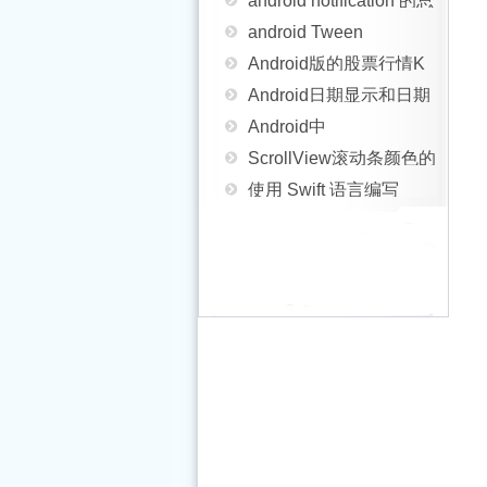
android Tween
结分析
Android版的股票行情K
Animation属性设置方法
Android日期显示和日期
线图开发
Android中
实例
选择库
ScrollView滚动条颜色的
AutoCompleteTextView
使用 Swift 语言编写
设置方法
Android中实现开机自动
与
Android 应用入门
Android界面设计(APP设
启动服务(service)实例
MultiAutoCompleteTextView
Android中的广播
计趋势 左侧隐藏菜单右
Android手机开发 使用线
的用法
（BroadCast）详细介绍
Android中实现EditText
边显示content)
性布局和相对布局实现
Android实现系统重新启
圆角的方法
Android模拟器中窗口截
Button垂直水平居中
动的功能
Android 原始资源文件的
图存成文件实现思路及
Android中Notification的
使用详解
解决Android从相册中获
代码