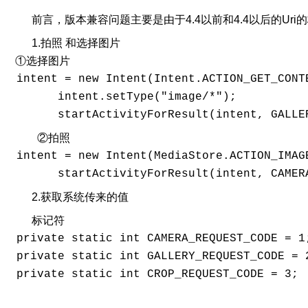
前言，版本兼容问题主要是由于4.4以前和4.4以后的Ur
1.拍照 和选择图片
①选择图片
 intent = new Intent(Intent.ACTION_GET_CONTE
       intent.setType("image/*");

②拍照
 intent = new Intent(MediaStore.ACTION_IMAGE
2.获取系统传来的值
标记符
 private static int CAMERA_REQUEST_CODE = 1;
 private static int GALLERY_REQUEST_CODE = 2
 private static int CROP_REQUEST_CODE = 3;
