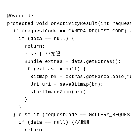
 @Override

 protected void onActivityResult(int reques
   if (requestCode == CAMERA_REQUEST_CODE) {
     if (data == null) {

       return;

     } else { //拍照

       Bundle extras = data.getExtras();

       if (extras != null) {

         Bitmap bm = extras.getParcelable("d
         Uri uri = saveBitmap(bm);

         startImageZoom(uri);

       }

     }

   } else if (requestCode == GALLERY_REQUEST
     if (data == null) {//相册

       return;
