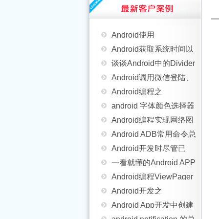
使用详解
解决Android从相册中获
代码
用法汇总
Android使用
取图片出错图片却无法
Android获取系统时间以
RotateImageView 旋转
谈谈Android中的Divider
裁剪问题的方法
及网络时间
Android调用微信登陆、
ImageView
是个什么东东
Android编程之
分享、支付
android 字体颜色选择器
SurfaceView学习示例详
Android编程实现网络图
(ColorPicker)介绍
Android ADB常用命令总
解
片查看器和网页源码查
Android开发时尽管已
结
一看就懂的Android APP
看器实例
root但是ddms还是没有
Android编程ViewPager
开发入门教程
Android开发之
data路径怎么办
回弹效果实例分析
Android App开发中创建
TableLayout表格布局
android notification 的总
Fragment组件的教程