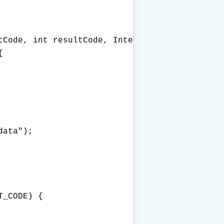
tCode, int resultCode, Intent data) {



ata");

_CODE) {
