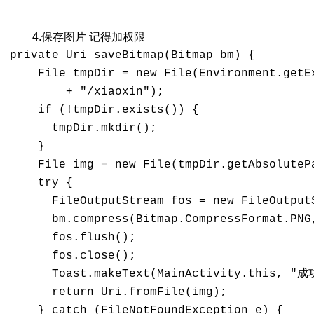
4.保存图片 记得加权限
private Uri saveBitmap(Bitmap bm) {

    File tmpDir = new File(Environment.getEx
        + "/xiaoxin");

    if (!tmpDir.exists()) {

      tmpDir.mkdir();

    }

    File img = new File(tmpDir.getAbsolutePa
    try {

      FileOutputStream fos = new FileOutputS
      bm.compress(Bitmap.CompressFormat.PNG,
      fos.flush();

      fos.close();

      Toast.makeText(MainActivity.this, "成
      return Uri.fromFile(img);

    } catch (FileNotFoundException e) {
