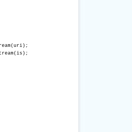
eam(uri);

ream(is);
