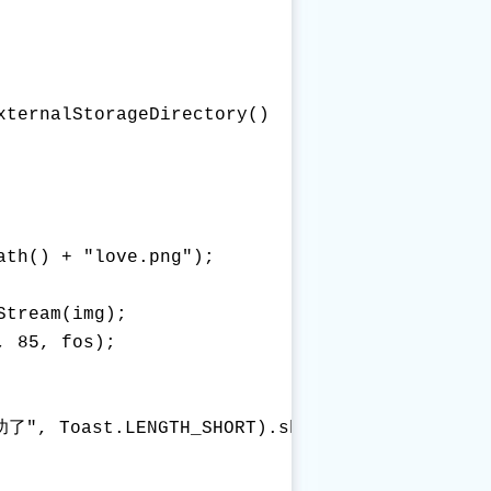
ternalStorageDirectory()

th() + "love.png");

tream(img);

 85, fos);

功了", Toast.LENGTH_SHORT).show();
