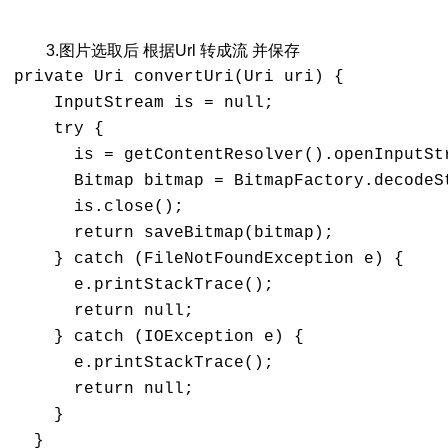
3.图片选取后 根据Url 转成流 并保存
private Uri convertUri(Uri uri) {

    InputStream is = null;

    try {

      is = getContentResolver().openInputStr
      Bitmap bitmap = BitmapFactory.decodeSt
      is.close();

      return saveBitmap(bitmap);

    } catch (FileNotFoundException e) {

      e.printStackTrace();

      return null;

    } catch (IOException e) {

      e.printStackTrace();

      return null;

    }

  }
