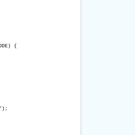
DE) {

);
