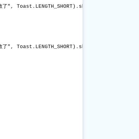
敗了", Toast.LENGTH_SHORT).show();

敗了", Toast.LENGTH_SHORT).show();
