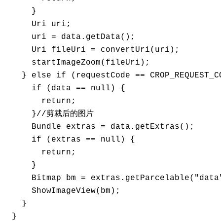
     }

     Uri uri;

     uri = data.getData();

     Uri fileUri = convertUri(uri);

     startImageZoom(fileUri);

   } else if (requestCode == CROP_REQUEST_CO
     if (data == null) {

       return;

     }//剪裁后的图片

     Bundle extras = data.getExtras();

     if (extras == null) {

       return;

     }

     Bitmap bm = extras.getParcelable("data"
     ShowImageView(bm);

   }

 }
