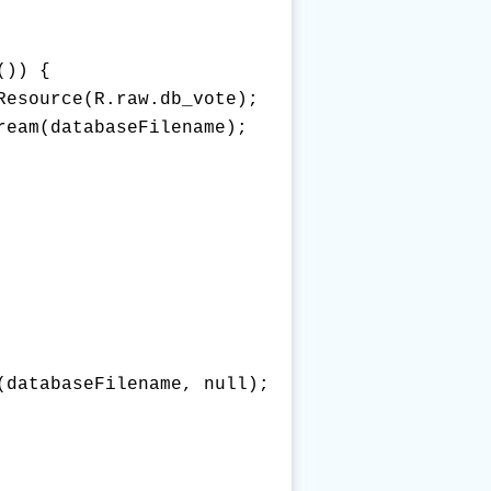
)) {

esource(R.raw.db_vote);

eam(databaseFilename);

databaseFilename, null);
