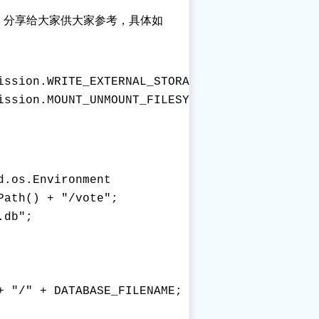
法。分享给大家供大家参考，具体如
ission.WRITE_EXTERNAL_STORAGE" />

ission.MOUNT_UNMOUNT_FILESYSTEMS" />

.os.Environment

ath() + "/vote";

db";

 "/" + DATABASE_FILENAME;
