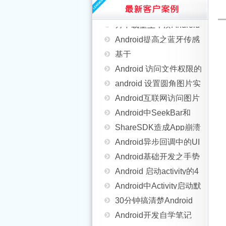
Android远程获取图片并
行还是后台运行(运行状
月下载量上千次Android
本地缓存
Android提高之蓝牙传感
态)
实现二维码生成器app源
基于
应用实例
Android 访问文件权限的
码分享
startActivityForResult方
android 设置圆角图片实
四种模式介绍
Android互联网访问图片
法处理两个Activity之间
现代码
Android中SeekBar和
并在客户端显示的方法
数据传递问题
ShareSDK造成App崩溃
RatingBar用法实例分析
Android异步回调中的UI
的一个BUG原因分析以
Android基础开发之手势
同步性问题分析
Android 启动activity的4
及Fix方法
识别
Android中Activity启动默
种方式及打开其他应用
30分钟搞清楚Android
认不显示输入法解决方
Android开发自学笔记
的activity的坑
Touch事件分发机制
[Android开发视频教
法