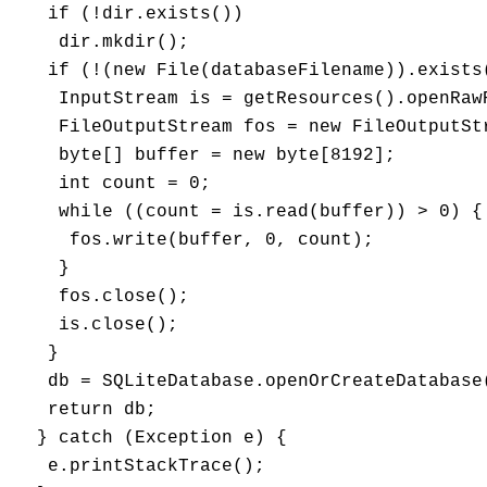
   if (!dir.exists())

    dir.mkdir();

   if (!(new File(databaseFilename)).exists(
    InputStream is = getResources().openRawR
    FileOutputStream fos = new FileOutputStr
    byte[] buffer = new byte[8192];

    int count = 0;

    while ((count = is.read(buffer)) > 0) {

     fos.write(buffer, 0, count);

    }

    fos.close();

    is.close();

   }

   db = SQLiteDatabase.openOrCreateDatabase(
   return db;

  } catch (Exception e) {

   e.printStackTrace();
