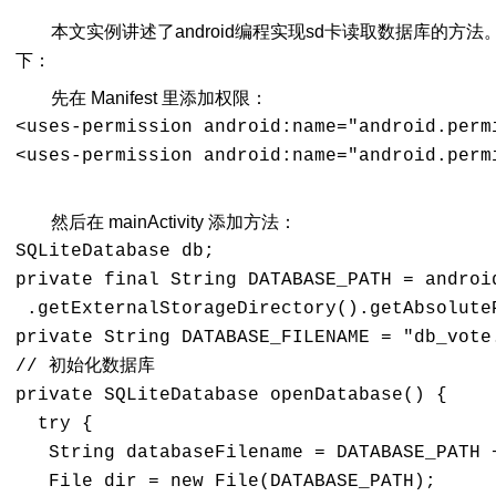
本文实例讲述了android编程实现sd卡读取数据库的方
下：
先在 Manifest 里添加权限：
<uses-permission android:name="android.perm
<uses-permission android:name="android.perm
然后在 mainActivity 添加方法：
SQLiteDatabase db;

private final String DATABASE_PATH = android
 .getExternalStorageDirectory().getAbsoluteP
private String DATABASE_FILENAME = "db_vote.
// 初始化数据库

private SQLiteDatabase openDatabase() {

  try {

   String databaseFilename = DATABASE_PATH +
   File dir = new File(DATABASE_PATH);
