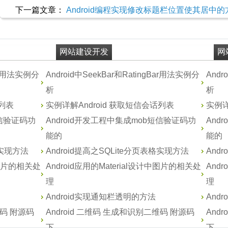
下一篇文章：
Android编程实现修改标题栏位置使其居中的
网站建设开发
网
Bar用法实例分
Android中SeekBar和RatingBar用法实例分
Andr
析
析
话列表
实例详解Android 获取短信会话列表
实例详
短信验证码功
Android开发工程中集成mob短信验证码功
And
能的
能的
格实现方法
Android提高之SQLite分页表格实现方法
And
计中图片的相关处
Android应用的Material设计中图片的相关处
And
理
理
Android实现通知栏透明的方法
And
维码 附源码
Android 二维码 生成和识别二维码 附源码
And
下
下