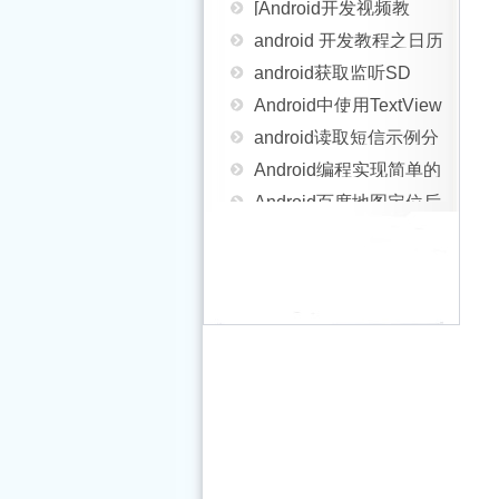
（六）：声明权限和
android 开发教程之日历
学]01_16_SQLite使用方
android获取监听SD
Activity
项目实践(一)
Android中使用TextView
法
Card状态的方法
android读取短信示例分
实现图文混排的方法
Android编程实现简单的
享
Android百度地图定位后
UDP Client实例
Android开发中Activity的
获取周边位置的实现代
Android开发常用标签小
生命周期及加载模式详
Android中监听Home键
码
结
Android控件之
解
的4种方法总结
Android手势密码的实现
ToggleButton的使用方法
android编程实现局部界
Android实时文件夹创建
面动态切换的方法
Android判断App前台运
方法
Android远程获取图片并
行还是后台运行(运行状