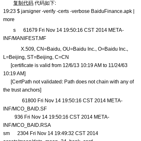
复制代码
代码如下:
19:23 $ jarsigner -verify -certs -verbose BaiduFinance.apk |
more
s 61679 Fri Nov 14 19:50:16 CST 2014 META-
INF/MANIFEST.MF
X.509, CN=Baidu, OU=Baidu Inc., O=Baidu Inc.,
L=Beijing, ST=Beijing, C=CN
[certificate is valid from 12/6/13 10:19 AM to 11/24/63
10:19 AM]
[CertPath not validated: Path does not chain with any of
the trust anchors]
61800 Fri Nov 14 19:50:16 CST 2014 META-
INF/MCO_BAID.SF
936 Fri Nov 14 19:50:16 CST 2014 META-
INF/MCO_BAID.RSA
sm 2304 Fri Nov 14 19:49:32 CST 2014