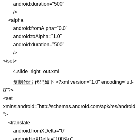
android:duration="500"
/>
<alpha
android:fromAlpha="0.0"
android:toAlpha="1.0"
android:duration="500"
/>
</set>
4.slide_right_out.xml
复制代码
代码如下:<?xml version="1.0" encoding="utf-
8"?>
<set
xmlns:android="http://schemas.android.com/apk/res/android
">
<translate
android:fromXDelta="0"
android:toXDelta="100%p"