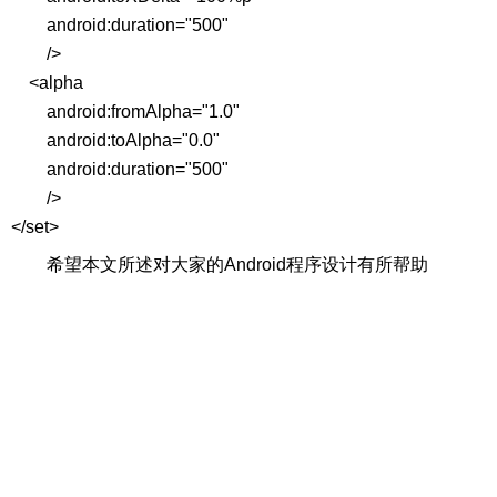
android:duration="500"
/>
<alpha
android:fromAlpha="1.0"
android:toAlpha="0.0"
android:duration="500"
/>
</set>
希望本文所述对大家的Android程序设计有所帮助