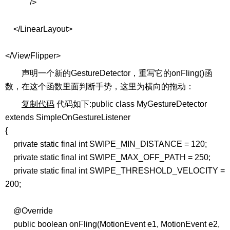
/>
</LinearLayout>
</ViewFlipper>
声明一个新的GestureDetector，重写它的onFling()函
数，在这个函数里面判断手势，这里为横向的拖动：
复制代码
代码如下:public class MyGestureDetector
extends SimpleOnGestureListener
{
private static final int SWIPE_MIN_DISTANCE = 120;
private static final int SWIPE_MAX_OFF_PATH = 250;
private static final int SWIPE_THRESHOLD_VELOCITY =
200;
@Override
public boolean onFling(MotionEvent e1, MotionEvent e2,