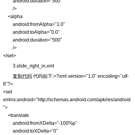
android:duration="500"
/>
<alpha
android:fromAlpha="1.0"
android:toAlpha="0.0"
android:duration="500"
/>
</set>
3.slide_right_in.xml
复制代码
代码如下:<?xml version="1.0" encoding="utf-
8"?>
<set
xmlns:android="http://schemas.android.com/apk/res/android
">
<translate
android:fromXDelta="-100%p"
android:toXDelta="0"