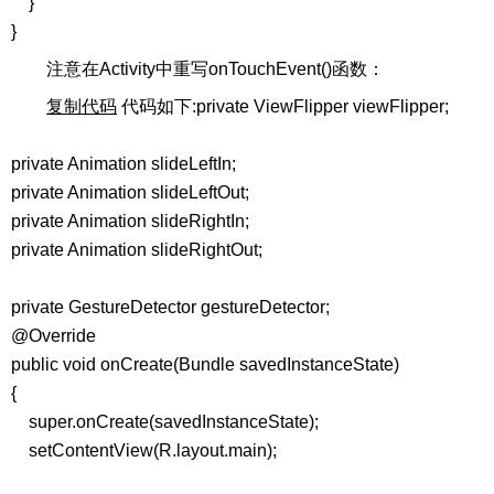
}
}
注意在Activity中重写onTouchEvent()函数：
复制代码
代码如下:private ViewFlipper viewFlipper;
private Animation slideLeftIn;
private Animation slideLeftOut;
private Animation slideRightIn;
private Animation slideRightOut;
private GestureDetector gestureDetector;
@Override
public void onCreate(Bundle savedInstanceState)
{
super.onCreate(savedInstanceState);
setContentView(R.layout.main);