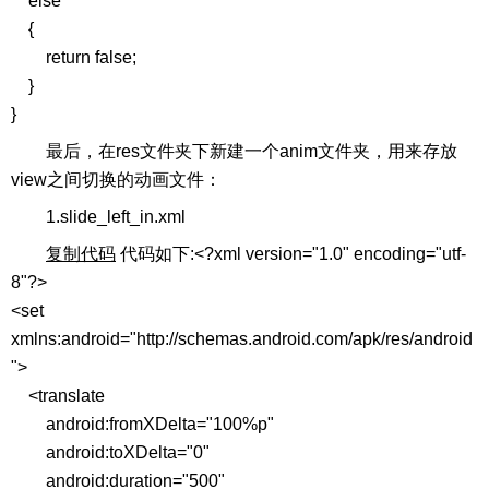
else
{
return false;
}
}
最后，在res文件夹下新建一个anim文件夹，用来存放
view之间切换的动画文件：
1.slide_left_in.xml
复制代码
代码如下:<?xml version="1.0" encoding="utf-
8"?>
<set
xmlns:android="http://schemas.android.com/apk/res/android
">
<translate
android:fromXDelta="100%p"
android:toXDelta="0"
android:duration="500"