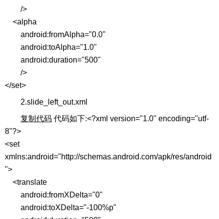
/>
<alpha
android:fromAlpha="0.0"
android:toAlpha="1.0"
android:duration="500"
/>
</set>
2.slide_left_out.xml
复制代码
代码如下:<?xml version="1.0" encoding="utf-
8"?>
<set
xmlns:android="http://schemas.android.com/apk/res/android
">
<translate
android:fromXDelta="0"
android:toXDelta="-100%p"