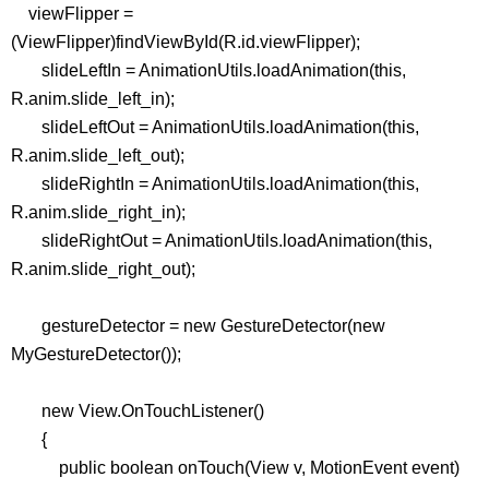
viewFlipper =
(ViewFlipper)findViewById(R.id.viewFlipper);
slideLeftIn = AnimationUtils.loadAnimation(this,
R.anim.slide_left_in);
slideLeftOut = AnimationUtils.loadAnimation(this,
R.anim.slide_left_out);
slideRightIn = AnimationUtils.loadAnimation(this,
R.anim.slide_right_in);
slideRightOut = AnimationUtils.loadAnimation(this,
R.anim.slide_right_out);
gestureDetector = new GestureDetector(new
MyGestureDetector());
new View.OnTouchListener()
{
public boolean onTouch(View v, MotionEvent event)