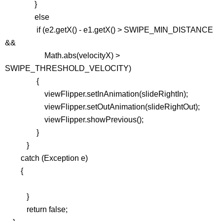
}
else
if (e2.getX() - e1.getX() > SWIPE_MIN_DISTANCE
&&
Math.abs(velocityX) >
SWIPE_THRESHOLD_VELOCITY)
{
viewFlipper.setInAnimation(slideRightIn);
viewFlipper.setOutAnimation(slideRightOut);
viewFlipper.showPrevious();
}
}
catch (Exception e)
{
}
return false;