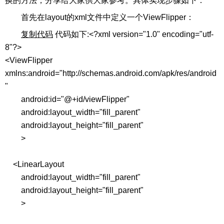
换的方法，分享给大家供大家参考。具体实现步骤如下：
首先在layout的xml文件中定义一个ViewFlipper：
复制代码
代码如下:<?xml version="1.0" encoding="utf-
8"?>
<ViewFlipper
xmlns:android="http://schemas.android.com/apk/res/android
"
android:id="@+id/viewFlipper"
android:layout_width="fill_parent"
android:layout_height="fill_parent"
>
<LinearLayout
android:layout_width="fill_parent"
android:layout_height="fill_parent"
>