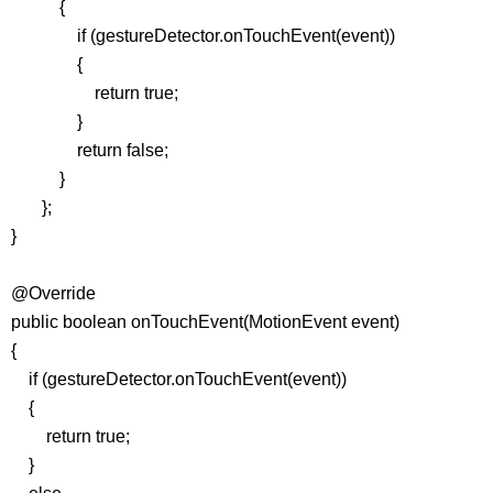
{
if (gestureDetector.onTouchEvent(event))
{
return true;
}
return false;
}
};
}
@Override
public boolean onTouchEvent(MotionEvent event)
{
if (gestureDetector.onTouchEvent(event))
{
return true;
}