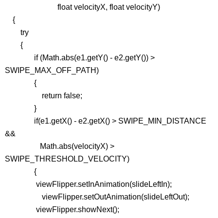
float velocityX, float velocityY)
{
try
{
if (Math.abs(e1.getY() - e2.getY()) >
SWIPE_MAX_OFF_PATH)
{
return false;
}
if(e1.getX() - e2.getX() > SWIPE_MIN_DISTANCE
&&
Math.abs(velocityX) >
SWIPE_THRESHOLD_VELOCITY)
{
viewFlipper.setInAnimation(slideLeftIn);
viewFlipper.setOutAnimation(slideLeftOut);
viewFlipper.showNext();