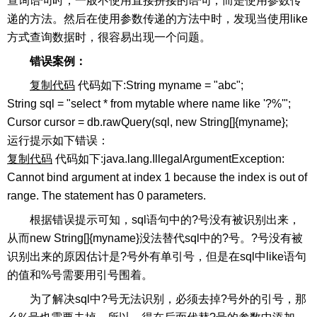
查询语句时，一般不使用直接拼接的语句，而是使用参数传
递的方法。然后在使用参数传递的方法中时，发现当使用like
方式查询数据时，很容易出现一个问题。
错误案例：
复制代码
代码如下:String myname = "abc";
String sql = "select * from mytable where name like '?%'";
Cursor cursor = db.rawQuery(sql, new String[]{myname};
运行提示如下错误：
复制代码
代码如下:java.lang.IllegalArgumentException:
Cannot bind argument at index 1 because the index is out of
range. The statement has 0 parameters.
根据错误提示可知，sql语句中的?号没有被识别出来，
从而new String[]{myname}没法替代sql中的?号。?号没有被
识别出来的原因估计是?号外有单引号，但是在sql中like语句
的值和%号需要用引号围着。
为了解决sql中?号无法识别，必须去掉?号外的引号，那