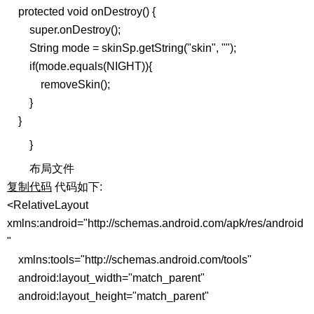
protected void onDestroy() {
super.onDestroy();
String mode = skinSp.getString("skin", "");
if(mode.equals(NIGHT)){
removeSkin();
}
}
}
布局文件
复制代码
代码如下:
<RelativeLayout
xmlns:android="http://schemas.android.com/apk/res/android
"
xmlns:tools="http://schemas.android.com/tools"
android:layout_width="match_parent"
android:layout_height="match_parent"