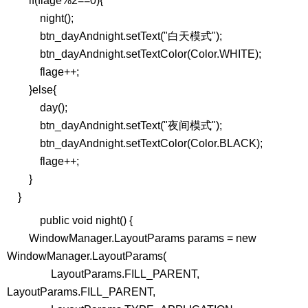
if(flage%2==0){
night();
btn_dayAndnight.setText("白天模式");
btn_dayAndnight.setTextColor(Color.WHITE);
flage++;
}else{
day();
btn_dayAndnight.setText("夜间模式");
btn_dayAndnight.setTextColor(Color.BLACK);
flage++;
}
}
public void night() {
WindowManager.LayoutParams params = new
WindowManager.LayoutParams(
LayoutParams.FILL_PARENT,
LayoutParams.FILL_PARENT,