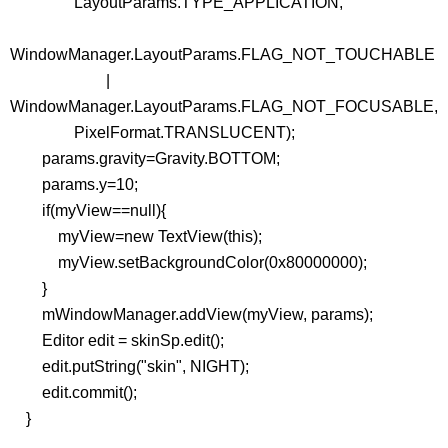
LayoutParams.TYPE_APPLICATION,
WindowManager.LayoutParams.FLAG_NOT_TOUCHABLE
|
WindowManager.LayoutParams.FLAG_NOT_FOCUSABLE,
PixelFormat.TRANSLUCENT);
params.gravity=Gravity.BOTTOM;
params.y=10;
if(myView==null){
myView=new TextView(this);
myView.setBackgroundColor(0x80000000);
}
mWindowManager.addView(myView, params);
Editor edit = skinSp.edit();
edit.putString("skin", NIGHT);
edit.commit();
}