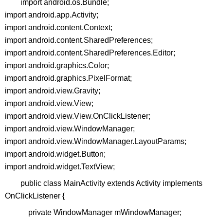
import android.os.Bundle;
import android.app.Activity;
import android.content.Context;
import android.content.SharedPreferences;
import android.content.SharedPreferences.Editor;
import android.graphics.Color;
import android.graphics.PixelFormat;
import android.view.Gravity;
import android.view.View;
import android.view.View.OnClickListener;
import android.view.WindowManager;
import android.view.WindowManager.LayoutParams;
import android.widget.Button;
import android.widget.TextView;
public class MainActivity extends Activity implements
OnClickListener {
private WindowManager mWindowManager;