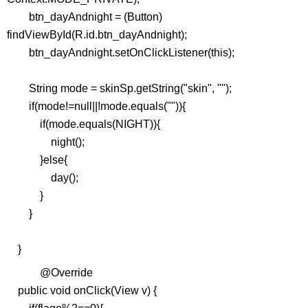
btn_dayAndnight = (Button)
findViewById(R.id.btn_dayAndnight);
btn_dayAndnight.setOnClickListener(this);
String mode = skinSp.getString("skin", "");
if(mode!=null||!mode.equals("")){
if(mode.equals(NIGHT)){
night();
}else{
day();
}
}
}
@Override
public void onClick(View v) {