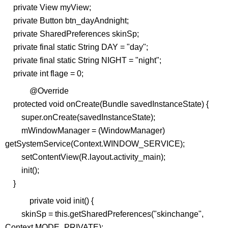
private View myView;
private Button btn_dayAndnight;
private SharedPreferences skinSp;
private final static String DAY = "day";
private final static String NIGHT = "night";
private int flage = 0;
@Override
protected void onCreate(Bundle savedInstanceState) {
super.onCreate(savedInstanceState);
mWindowManager = (WindowManager)
getSystemService(Context.WINDOW_SERVICE);
setContentView(R.layout.activity_main);
init();
}
private void init() {
skinSp = this.getSharedPreferences("skinchange",
Context.MODE_PRIVATE);