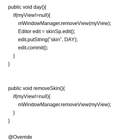
public void day(){
if(myView!=null){
mWindowManager.removeView(myView);
Editor edit = skinSp.edit();
edit.putString("skin", DAY);
edit.commit();
}
}
public void removeSkin(){
if(myView!=null){
mWindowManager.removeView(myView);
}
}
@Override