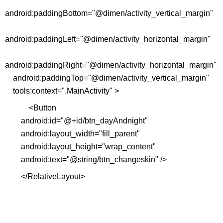
android:paddingBottom="@dimen/activity_vertical_margin"
android:paddingLeft="@dimen/activity_horizontal_margin"
android:paddingRight="@dimen/activity_horizontal_margin"
android:paddingTop="@dimen/activity_vertical_margin"
tools:context=".MainActivity" >
<Button
android:id="@+id/btn_dayAndnight"
android:layout_width="fill_parent"
android:layout_height="wrap_content"
android:text="@string/btn_changeskin" />
</RelativeLayout>