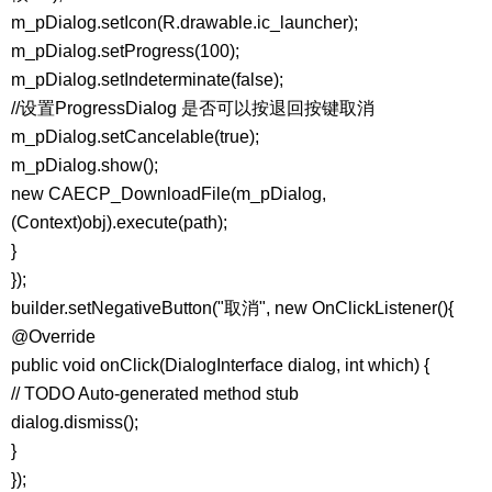
m_pDialog.setIcon(R.drawable.ic_launcher);
m_pDialog.setProgress(100);
m_pDialog.setIndeterminate(false);
//设置ProgressDialog 是否可以按退回按键取消
m_pDialog.setCancelable(true);
m_pDialog.show();
new CAECP_DownloadFile(m_pDialog,
(Context)obj).execute(path);
}
});
builder.setNegativeButton("取消", new OnClickListener(){
@Override
public void onClick(DialogInterface dialog, int which) {
// TODO Auto-generated method stub
dialog.dismiss();
}
});