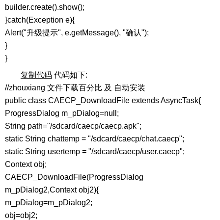
builder.create().show();
}catch(Exception e){
Alert("升级提示", e.getMessage(), "确认");
}
}
复制代码
代码如下:
//zhouxiang 文件下载百分比 及 自动安装
public class CAECP_DownloadFile extends AsyncTask{
ProgressDialog m_pDialog=null;
String path="/sdcard/caecp/caecp.apk";
static String chattemp = "/sdcard/caecp/chat.caecp";
static String usertemp = "/sdcard/caecp/user.caecp";
Context obj;
CAECP_DownloadFile(ProgressDialog
m_pDialog2,Context obj2){
m_pDialog=m_pDialog2;
obj=obj2;