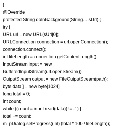
}
@Override
protected String doInBackground(String… sUrl) {
try {
URL url = new URL(sUrl[0]);
URLConnection connection = url.openConnection();
connection.connect();
int fileLength = connection.getContentLength();
InputStream input = new
BufferedInputStream(url.openStream());
OutputStream output = new FileOutputStream(path);
byte data[] = new byte[1024];
long total = 0;
int count;
while ((count = input.read(data)) != -1) {
total += count;
m_pDialog.setProgress((int) (total * 100 / fileLength));