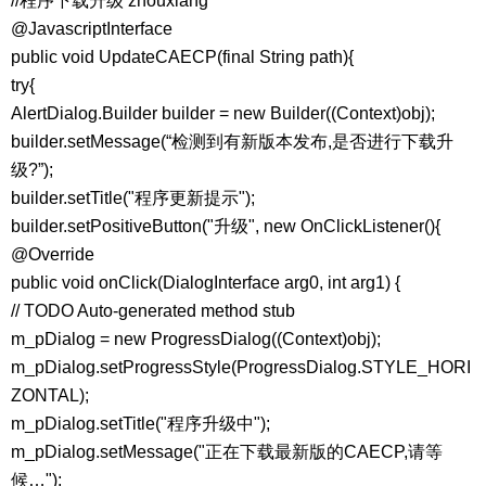
//程序下载升级 zhouxiang
@JavascriptInterface
public void UpdateCAECP(final String path){
try{
AlertDialog.Builder builder = new Builder((Context)obj);
builder.setMessage(“检测到有新版本发布,是否进行下载升
级?”);
builder.setTitle("程序更新提示");
builder.setPositiveButton("升级", new OnClickListener(){
@Override
public void onClick(DialogInterface arg0, int arg1) {
// TODO Auto-generated method stub
m_pDialog = new ProgressDialog((Context)obj);
m_pDialog.setProgressStyle(ProgressDialog.STYLE_HORI
ZONTAL);
m_pDialog.setTitle("程序升级中");
m_pDialog.setMessage("正在下载最新版的CAECP,请等
候…");