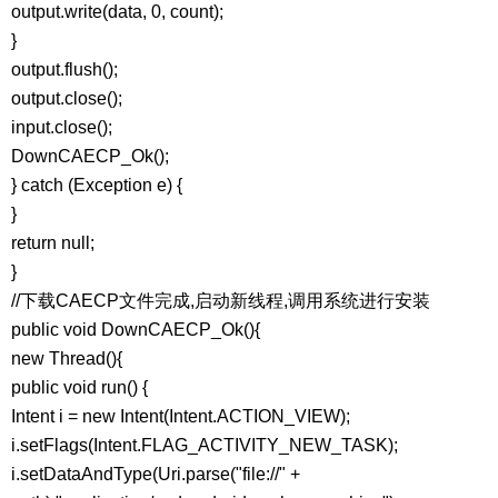
output.write(data, 0, count);
}
output.flush();
output.close();
input.close();
DownCAECP_Ok();
} catch (Exception e) {
}
return null;
}
//下载CAECP文件完成,启动新线程,调用系统进行安装
public void DownCAECP_Ok(){
new Thread(){
public void run() {
Intent i = new Intent(Intent.ACTION_VIEW);
i.setFlags(Intent.FLAG_ACTIVITY_NEW_TASK);
i.setDataAndType(Uri.parse("file://" +