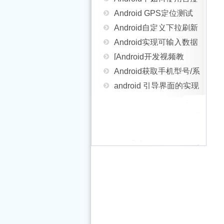
Android GPS定位测试
地图sdk
Android自定义下拉刷新
(附效果图和示例)
Android实现可输入数据
上拉加载
[Android开发视频教
的弹出框
Android获取手机型号/系
学]01_05_Activity和
android 引导界面的实现
统版本号/App版本号等
Android设计登录界面、
Intent
方法
Android Service 服务不
信息实例讲解
找回密码、注册功能
android开发教程之view
被杀死的妙招
Android Volley框架使用
组件添加边框示例
Android编程实现对文件
源码分享
[Android开发视频教
夹里文件排序的方法
Android中系统自带锁
学]01_24_Socket编程
Android动画效果之自定
WalkLock与
浅析Android手机卫士之
义ViewGroup添加布局
Android基于
KeyguardLock用法实例