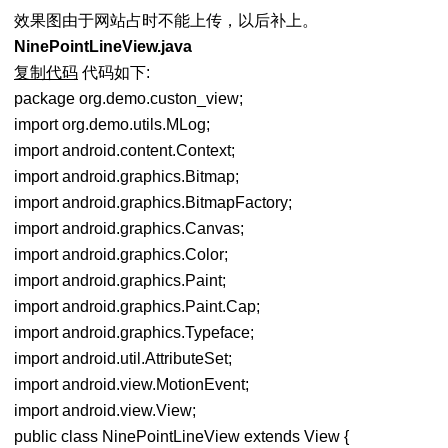
效果图由于网站占时不能上传，以后补上。
NinePointLineView.java
复制代码
代码如下:
package org.demo.custon_view;
import org.demo.utils.MLog;
import android.content.Context;
import android.graphics.Bitmap;
import android.graphics.BitmapFactory;
import android.graphics.Canvas;
import android.graphics.Color;
import android.graphics.Paint;
import android.graphics.Paint.Cap;
import android.graphics.Typeface;
import android.util.AttributeSet;
import android.view.MotionEvent;
import android.view.View;
public class NinePointLineView extends View {