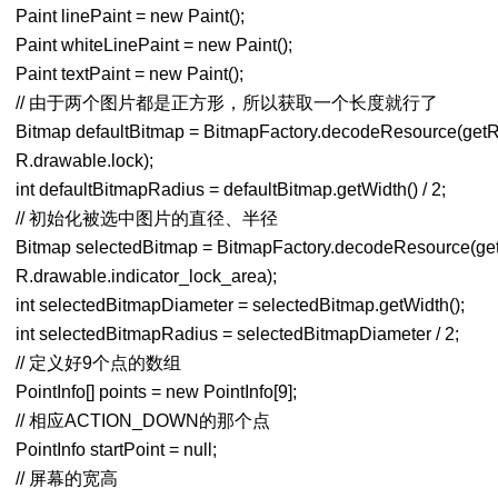
Paint linePaint = new Paint();
Paint whiteLinePaint = new Paint();
Paint textPaint = new Paint();
// 由于两个图片都是正方形，所以获取一个长度就行了
Bitmap defaultBitmap = BitmapFactory.decodeResource(getR
R.drawable.lock);
int defaultBitmapRadius = defaultBitmap.getWidth() / 2;
// 初始化被选中图片的直径、半径
Bitmap selectedBitmap = BitmapFactory.decodeResource(get
R.drawable.indicator_lock_area);
int selectedBitmapDiameter = selectedBitmap.getWidth();
int selectedBitmapRadius = selectedBitmapDiameter / 2;
// 定义好9个点的数组
PointInfo[] points = new PointInfo[9];
// 相应ACTION_DOWN的那个点
PointInfo startPoint = null;
// 屏幕的宽高