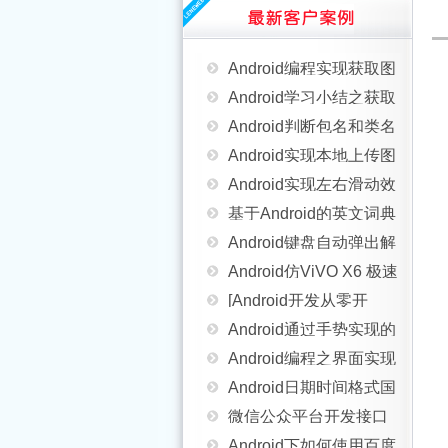
义ViewGroup添加布局
Android基于
KeyguardLock用法实例
号码归属地查询
Android编程实现获取图
动画（五）
AudioManager、
详解
Android学习小结之获取
片资源的四种方法
Android判断包名和类名
PhoneStateListener实现
被启动的Activity传回的
Android实现本地上传图
是否存在的方法
设置黑名单功能
Android实现左右滑动效
数据
片并设置为圆形头像
基于Android的英文词典
果的方法详解
Android键盘自动弹出解
的实现方法
Android仿ViVO X6 极速
决方法分析
[Android开发从零开
闪充动画效果
Android通过手势实现的
始].16.Service学习(2)
Android编程之界面实现
缩放处理实例代码
Android日期时间格式国
全屏显示的方法(2种方
微信公众平台开发接口
际化的实现代码
Android下如何使用百度
法)
PHP SDK完整版