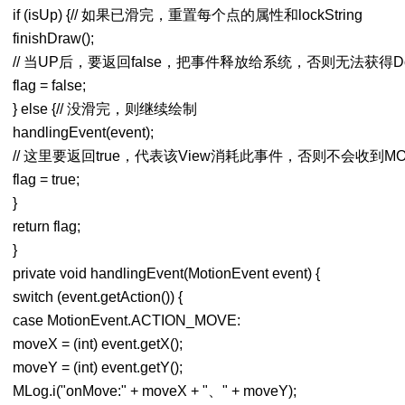
if (isUp) {// 如果已滑完，重置每个点的属性和lockString
finishDraw();
// 当UP后，要返回false，把事件释放给系统，否则无法获得D
flag = false;
} else {// 没滑完，则继续绘制
handlingEvent(event);
// 这里要返回true，代表该View消耗此事件，否则不会收到M
flag = true;
}
return flag;
}
private void handlingEvent(MotionEvent event) {
switch (event.getAction()) {
case MotionEvent.ACTION_MOVE:
moveX = (int) event.getX();
moveY = (int) event.getY();
MLog.i("onMove:" + moveX + "、" + moveY);