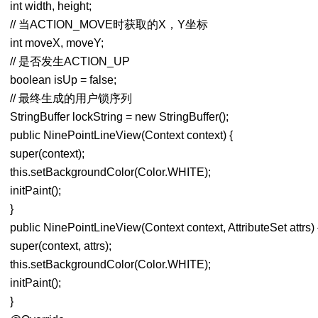
int width, height;
// 当ACTION_MOVE时获取的X，Y坐标
int moveX, moveY;
// 是否发生ACTION_UP
boolean isUp = false;
// 最终生成的用户锁序列
StringBuffer lockString = new StringBuffer();
public NinePointLineView(Context context) {
super(context);
this.setBackgroundColor(Color.WHITE);
initPaint();
}
public NinePointLineView(Context context, AttributeSet attrs) 
super(context, attrs);
this.setBackgroundColor(Color.WHITE);
initPaint();
}