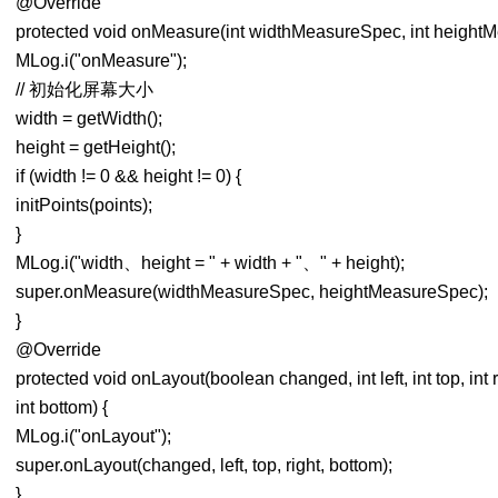
@Override
protected void onMeasure(int widthMeasureSpec, int height
MLog.i("onMeasure");
// 初始化屏幕大小
width = getWidth();
height = getHeight();
if (width != 0 && height != 0) {
initPoints(points);
}
MLog.i("width、height = " + width + "、" + height);
super.onMeasure(widthMeasureSpec, heightMeasureSpec);
}
@Override
protected void onLayout(boolean changed, int left, int top, int r
int bottom) {
MLog.i("onLayout");
super.onLayout(changed, left, top, right, bottom);
}