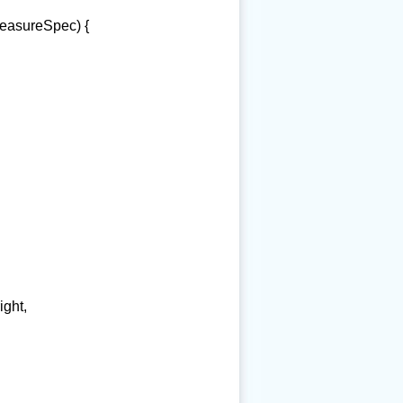
MeasureSpec) {
ight,