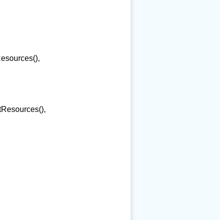
esources(),
Resources(),