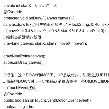
private int startX = 0, startY = 0;
@Override
protected void onDraw(Canvas canvas) {
canvas.drawText("用户的滑动顺序：" + lockString, 0, 40, textPa
if (moveX != 0 && moveY != 0 && startX != 0 && startY != 0) {
// 绘制当前活动的线段
drawLine(canvas, startX, startY, moveX, moveY);
}
drawNinePoint(canvas);
super.onDraw(canvas);
}
// 记住，这个DOWN和MOVE、UP是成对的，如果没从UP
// 而获得DOWN时，一定要确认消费该事件，否则MOVE和UP
onTouchEvent接收
@Override
public boolean onTouchEvent(MotionEvent event) {
boolean flag = true;