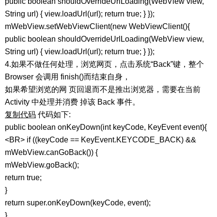
public boolean shouldOverrideUrlLoading(WebView view,
String url) { view.loadUrl(url); return true; } });
mWebView.setWebViewClient(new WebViewClient(){
public boolean shouldOverrideUrlLoading(WebView view,
String url) { view.loadUrl(url); return true; } });
4.如果不做任何处理，浏览网页，点击系统“Back”键，整个
Browser 会调用 finish()而结束自身，
如果希望浏览的网 页回退而不是推出浏览器，需要在当前
Activity 中处理并消费 掉该 Back 事件。
复制代码
代码如下:
public boolean onKeyDown(int keyCode, KeyEvent event){
<BR> if ((keyCode == KeyEvent.KEYCODE_BACK) &&
mWebView.canGoBack()) {
mWebView.goBack();
return true;
}
return super.onKeyDown(keyCode, event);
}