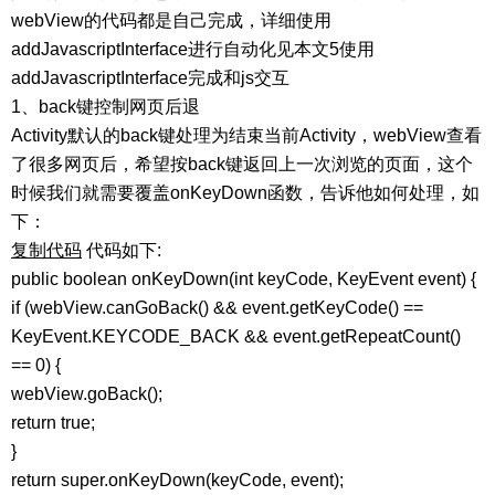
webView的代码都是自己完成，详细使用
addJavascriptInterface进行自动化见本文5使用
addJavascriptInterface完成和js交互
1、back键控制网页后退
Activity默认的back键处理为结束当前Activity，webView查看
了很多网页后，希望按back键返回上一次浏览的页面，这个
时候我们就需要覆盖onKeyDown函数，告诉他如何处理，如
下：
复制代码
代码如下:
public boolean onKeyDown(int keyCode, KeyEvent event) {
if (webView.canGoBack() && event.getKeyCode() ==
KeyEvent.KEYCODE_BACK && event.getRepeatCount()
== 0) {
webView.goBack();
return true;
}
return super.onKeyDown(keyCode, event);