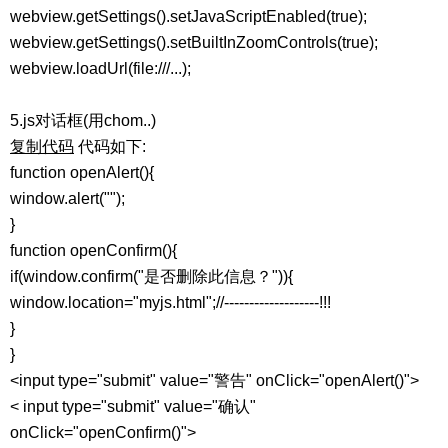
webview.getSettings().setJavaScriptEnabled(true);
webview.getSettings().setBuiltInZoomControls(true);
webview.loadUrl(file:///...);
5.js对话框(用chom..)
复制代码
代码如下:
function openAlert(){
window.alert("");
}
function openConfirm(){
if(window.confirm("是否删除此信息？")){
window.location="myjs.html";//-------------------!!!
}
}
<input type="submit" value="警告" onClick="openAlert()">
< input type="submit" value="确认"
onClick="openConfirm()">