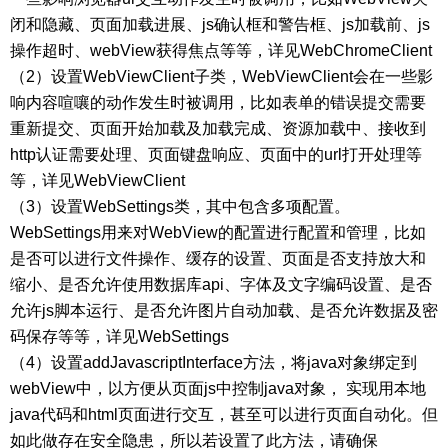
闭和隐藏、页面加载进展、js确认框和警告框、js加载前、js
操作超时、webView获得焦点等等，详见WebChromeClient
（2）设置WebViewClient子类，WebViewClient会在一些影
响内容喧嚷的动作发生时被调用，比如表单的错误提交需要
重新提交、页面开始加载及加载完成、资源加载中、接收到
http认证需要处理、页面键盘响应、页面中的url打开处理等
等，详见WebViewClient
（3）设置WebSettings类，其中包含多项配置。
WebSettings用来对WebView的配置进行配置和管理，比如
是否可以进行文件操作、缓存的设置、页面是否支持放大和
缩小、是否允许使用数据库api、字体及文字编码设置、是否
允许js脚本运行、是否允许图片自动加载、是否允许数据及密
码保存等等，详见WebSettings
（4）设置addJavascriptInterface方法，将java对象绑定到
webView中，以方便从页面js中控制java对象， 实现用本地
java代码和html页面进行交互，甚至可以进行页面自动化。但
如此做存在安全隐患，所以若设置了此方法，请确保