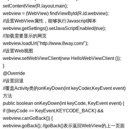
setContentView(R.layout.main);
webview = (WebView) findViewById(R.id.webview);
//设置WebView属性，能够执行Javascript脚本
webview.getSettings().setJavaScriptEnabled(true);
//加载需要显示的网页
webview.loadUrl("http://www.8way.com/");
//设置Web视图
webview.setWebViewClient(new HelloWebViewClient ());
}
@Override
//设置回退
//覆盖Activity类的onKeyDown(int keyCoder,KeyEvent event)
方法
public boolean onKeyDown(int keyCode, KeyEvent event) {
if ((keyCode == KeyEvent.KEYCODE_BACK) &&
webview.canGoBack()) {
webview.goBack(); //goBack()表示返回WebView的上一页面