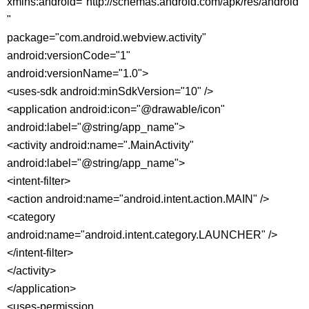
xmlns:android="http://schemas.android.com/apk/res/android
"
package="com.android.webview.activity"
android:versionCode="1"
android:versionName="1.0">
<uses-sdk android:minSdkVersion="10" />
<application android:icon="@drawable/icon"
android:label="@string/app_name">
<activity android:name=".MainActivity"
android:label="@string/app_name">
<intent-filter>
<action android:name="android.intent.action.MAIN" />
<category
android:name="android.intent.category.LAUNCHER" />
</intent-filter>
</activity>
</application>
<uses-permission