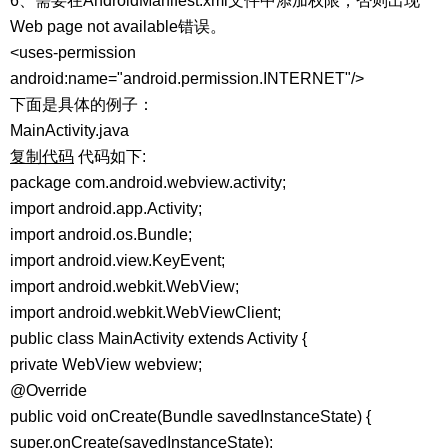
6、需要在AndroidManifest.xml文件中添加权限，否则出现
Web page not available错误。
<uses-permission
android:name="android.permission.INTERNET"/>
下面是具体的例子：
MainActivity.java
复制代码
代码如下:
package com.android.webview.activity;
import android.app.Activity;
import android.os.Bundle;
import android.view.KeyEvent;
import android.webkit.WebView;
import android.webkit.WebViewClient;
public class MainActivity extends Activity {
private WebView webview;
@Override
public void onCreate(Bundle savedInstanceState) {
super.onCreate(savedInstanceState);