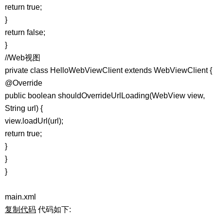
return true;
}
return false;
}
//Web视图
private class HelloWebViewClient extends WebViewClient {
@Override
public boolean shouldOverrideUrlLoading(WebView view,
String url) {
view.loadUrl(url);
return true;
}
}
}
main.xml
复制代码
代码如下: