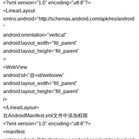
<?xml version="1.0" encoding="utf-8"?>
<LinearLayout
xmlns:android="http://schemas.android.com/apk/res/android
"
android:orientation="vertical"
android:layout_width="fill_parent"
android:layout_height="fill_parent"
>
<WebView
android:id="@+id/webview"
android:layout_width="fill_parent"
android:layout_height="fill_parent"
/>
</LinearLayout>
在AndroidManifest.xml文件中添加权限
<?xml version="1.0" encoding="utf-8"?>
<manifest