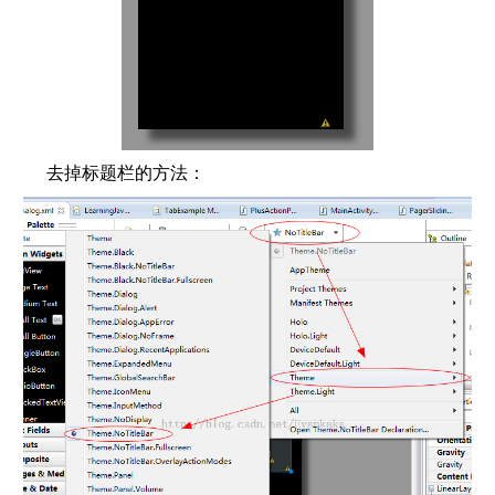
去掉标题栏的方法：