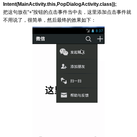
Intent(MainActivity.this,PopDialogActivity.class));
把这句放在“+”按钮的点击事件当中去，这里添加点击事件就
不用说了，很简单，然后最终的效果如下：