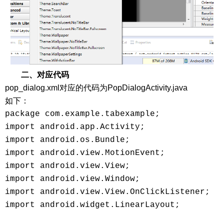
二、对应代码
pop_dialog.xml对应的代码为PopDialogActivity.java
如下：
package com.example.tabexample; 

import android.app.Activity; 

import android.os.Bundle; 

import android.view.MotionEvent; 

import android.view.View; 

import android.view.Window; 

import android.view.View.OnClickListener; 

import android.widget.LinearLayout; 
