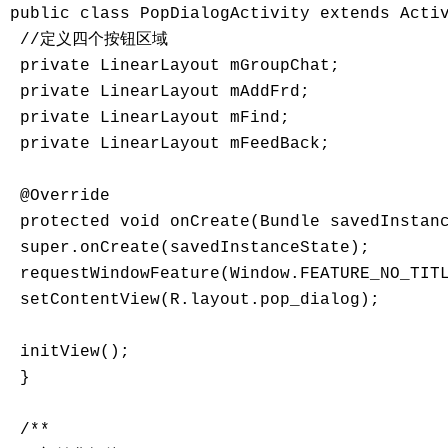
public class PopDialogActivity extends Activ
 //定义四个按钮区域 

 private LinearLayout mGroupChat; 

 private LinearLayout mAddFrd; 

 private LinearLayout mFind; 

 private LinearLayout mFeedBack; 

 @Override 

 protected void onCreate(Bundle savedInstanc
 super.onCreate(savedInstanceState); 

 requestWindowFeature(Window.FEATURE_NO_TITL
 setContentView(R.layout.pop_dialog); 

 initView(); 

 } 

 /** 
