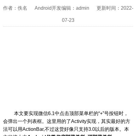
作者：佚名 Android开发编辑：admin 更新时间：2022-
07-23
本文要实现微信6.1中点击顶部菜单栏的“+”号按钮时，
会弹出一个列表框。这里用的了Activity实现，其实最好的方
法可以用ActionBar,不过这货好像只支持3.0以后的版本。本