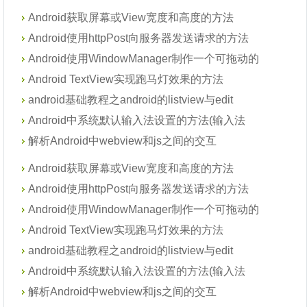
Android获取屏幕或View宽度和高度的方法
Android使用httpPost向服务器发送请求的方法
Android使用WindowManager制作一个可拖动的
Android TextView实现跑马灯效果的方法
android基础教程之android的listview与edit
Android中系统默认输入法设置的方法(输入法
解析Android中webview和js之间的交互
Android获取屏幕或View宽度和高度的方法
Android使用httpPost向服务器发送请求的方法
Android使用WindowManager制作一个可拖动的
Android TextView实现跑马灯效果的方法
android基础教程之android的listview与edit
Android中系统默认输入法设置的方法(输入法
解析Android中webview和js之间的交互