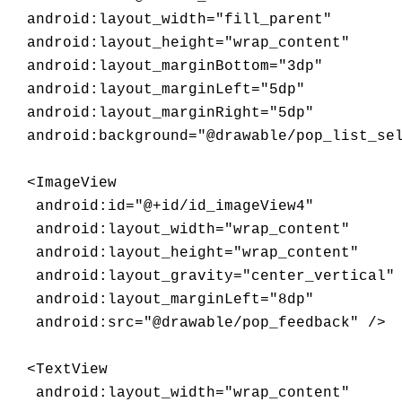
  android:layout_width="fill_parent" 

  android:layout_height="wrap_content" 

  android:layout_marginBottom="3dp" 

  android:layout_marginLeft="5dp" 

  android:layout_marginRight="5dp" 

  android:background="@drawable/pop_list_sel
  <ImageView 

   android:id="@+id/id_imageView4" 

   android:layout_width="wrap_content" 

   android:layout_height="wrap_content" 

   android:layout_gravity="center_vertical" 
   android:layout_marginLeft="8dp" 

   android:src="@drawable/pop_feedback" /> 

  <TextView 

   android:layout_width="wrap_content" 
