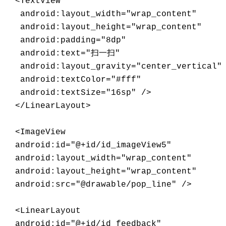
  <TextView 

   android:layout_width="wrap_content" 

   android:layout_height="wrap_content" 

   android:padding="8dp" 

   android:text="扫一扫" 

   android:layout_gravity="center_vertical" 
   android:textColor="#fff" 

   android:textSize="16sp" /> 

  </LinearLayout> 

  <ImageView 

  android:id="@+id/id_imageView5" 

  android:layout_width="wrap_content" 

  android:layout_height="wrap_content" 

  android:src="@drawable/pop_line" /> 

  <LinearLayout 

  android:id="@+id/id_feedback" 
