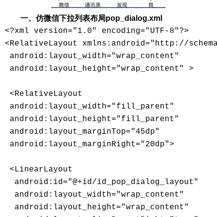
一、仿微信下拉列表布局pop_dialog.xml
<?xml version="1.0" encoding="UTF-8"?> 

<RelativeLayout xmlns:android="http://schema
 android:layout_width="wrap_content" 

 android:layout_height="wrap_content" > 

 <RelativeLayout 

 android:layout_width="fill_parent" 

 android:layout_height="fill_parent" 

 android:layout_marginTop="45dp" 

 android:layout_marginRight="20dp"> 

 <LinearLayout 

  android:id="@+id/id_pop_dialog_layout" 

  android:layout_width="wrap_content" 

  android:layout_height="wrap_content" 
