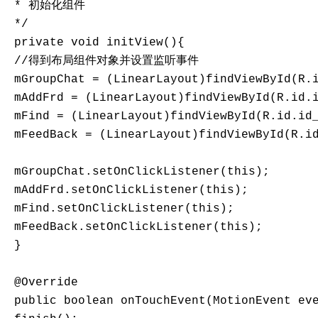
 * 初始化组件 

 */ 

 private void initView(){ 

 //得到布局组件对象并设置监听事件 

 mGroupChat = (LinearLayout)findViewById(R.i
 mAddFrd = (LinearLayout)findViewById(R.id.i
 mFind = (LinearLayout)findViewById(R.id.id_
 mFeedBack = (LinearLayout)findViewById(R.id
 mGroupChat.setOnClickListener(this); 

 mAddFrd.setOnClickListener(this); 

 mFind.setOnClickListener(this); 

 mFeedBack.setOnClickListener(this); 

 } 

 @Override 

 public boolean onTouchEvent(MotionEvent eve