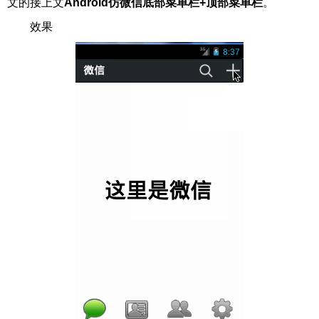
文的接上文
Android仿微信底部菜单栏+顶部菜单栏
。
效果