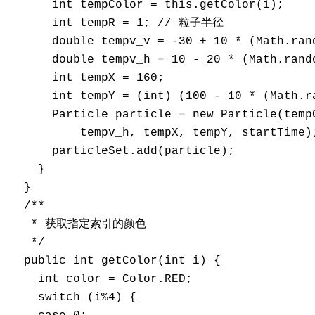
      int tempColor = this.getColor(i); 

      int tempR = 1; // 粒子半径 

      double tempv_v = -30 + 10 * (Math
      double tempv_h = 10 - 20 * (Math.
      int tempX = 160; 

      int tempY = (int) (100 - 10 * (Mat
      Particle particle = new Particle(tempC
          tempv_h, tempX, tempY, startTime);
      particleSet.add(particle); 

    } 

  } 

  /** 

   * 获取指定索引的颜色 

   */ 

  public int getColor(int i) { 

    int color = Color.RED; 

    switch (i%4) { 
