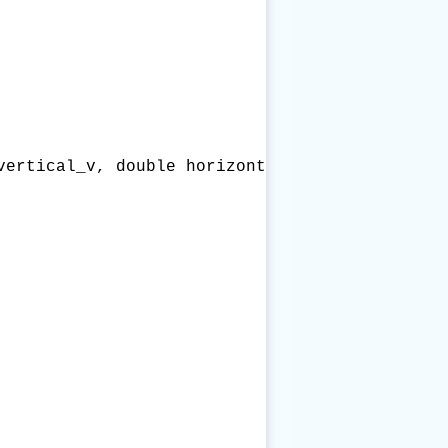
vertical_v, double horizontal_v, int x, int y,