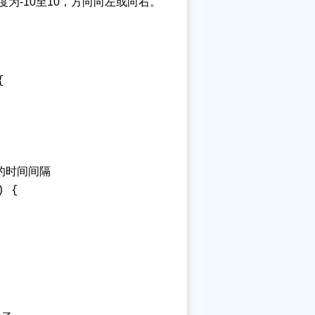
度为-10至10，方向向左或向右。
 

的时间间隔 

 { 
