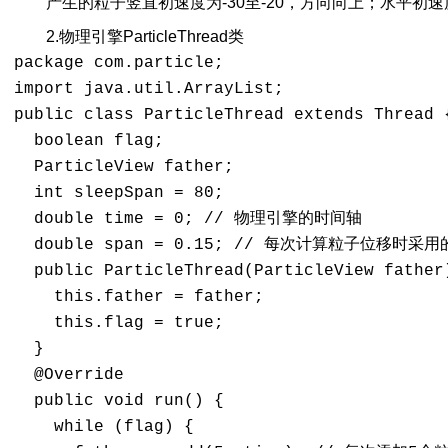
产生的粒子竖直初速度为-30至-20，方向向上；水平初速
2.物理引擎ParticleThread类
package com.particle; 

import java.util.ArrayList; 

public class ParticleThread extends Thread {
  boolean flag; 

  ParticleView father; 

  int sleepSpan = 80; 

  double time = 0; // 物理引擎的时间轴 

  double span = 0.15; // 每次计算粒子位移时采用
  public ParticleThread(ParticleView father)
    this.father = father; 

    this.flag = true; 

  } 

  @Override 

  public void run() { 

    while (flag) { 
