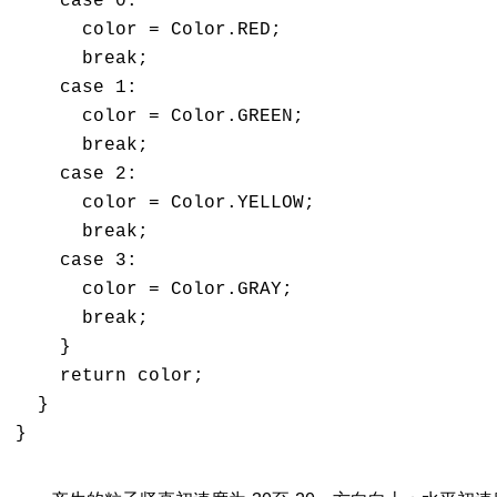
    case 0: 

      color = Color.RED; 

      break; 

    case 1: 

      color = Color.GREEN; 

      break; 

    case 2: 

      color = Color.YELLOW; 

      break; 

    case 3: 

      color = Color.GRAY; 

      break; 

    } 

    return color; 

  } 

}
