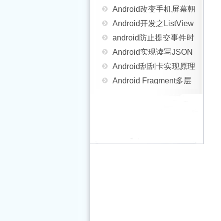
状态栏实现思路
Android开发之ListView
向的方法
android防止提交事件时
列表刷新和加载更多实
Android实现读写JSON
触发多个表单中的按钮
Android刮刮卡实现原理
现方法
数据的方法
Android Fragment多层
与代码讲解
Android ProgressBar进
嵌套重影问题的解决方
Android TextView显示
度条使用详解
Android开发之使用
法
html样式的文字
Android开发 -- setTag的
ExifInterface获取拍照后
Android实现从相册截图
妙用和The key must be
Android使用VideoView
的图片属性
的功能
Android获取apk签名指
an application-specific
播放本地视频和网络视
解析ADT-20问题
纹的md5值(防止重新被
resource id 异常
怎样删除android的
频的方法
android support library
Java4Android开发教程
打包)的实现方法
gallery中的图片实例说