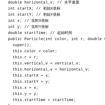
  double horizontal_v; // 水平速度 

  int startX; // 初始X坐标 

  int startY; // 初始Y坐标 

  int x; // 实时X坐标 

  int y; // 实时Y坐标 

  double startTime; // 起始时间 

  public Particle(int color, int r, double 
    super(); 

    this.color = color; 

    this.r = r; 

    this.vertical_v = vertical_v; 

    this.horizontal_v = horizontal_v; 

    this.startX = x; 

    this.startY = y; 

    this.x = x; 

    this.y = y; 

    this.startTime = startTime; 
