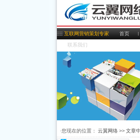
互联网营销策划专家
首页
Android实现读写JSON
Android刮刮卡实现原理
联系我们
数据的方法
Android Fragment多层
与代码讲解
Android ProgressBar进
嵌套重影问题的解决方
Android TextView显示
度条使用详解
Android开发之使用
法
html样式的文字
Android开发 -- setTag的
ExifInterface获取拍照后
Android实现从相册截图
妙用和The key must be
Android使用VideoView
的图片属性
的功能
Android获取apk签名指
an application-specific
播放本地视频和网络视
解析ADT-20问题
纹的md5值(防止重新被
·您现在的位置：
resource id 异常
云翼网络
>>
文章
怎样删除android的
频的方法
android support library