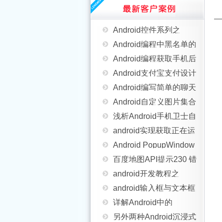
Java4Android开发教程
打包)的实现方法
gallery中的图片实例说
Android控件系列之
（一）JDK安装与配置
Android编程中黑名单的
明
Button以及Android监听
Android编程获取手机后
实现方法
Android支付宝支付设计
器使用介绍
台运行服务的方法
Android编写简单的聊天
开发
Android自定义图片集合
室应用
浅析Android手机卫士自
android实现获取正在运
定义控件的属性
Android PopupWindow
行的应用程序
百度地图API提示230 错
用法解析
android开发教程之
误app scode码校验失败
android输入框与文本框
switch控件使用示例
详解Android中的
的解决办法
加滚动条scrollview示例
另外两种Android沉浸式
Context抽象类
Android改变手机屏幕朝