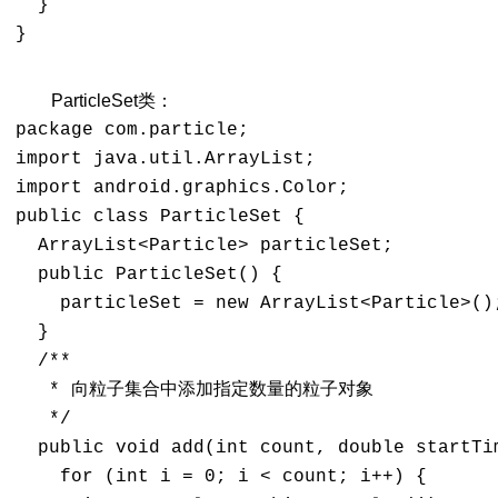
  } 

}

ParticleSet类：
package com.particle; 

import java.util.ArrayList; 

import android.graphics.Color; 

public class ParticleSet { 

  ArrayList<Particle> particleSet; 

  public ParticleSet() { 

    particleSet = new ArrayList<Particle>();
  } 

  /** 

   * 向粒子集合中添加指定数量的粒子对象 

   */ 

  public void add(int count, double startTim
    for (int i = 0; i < count; i++) { 
