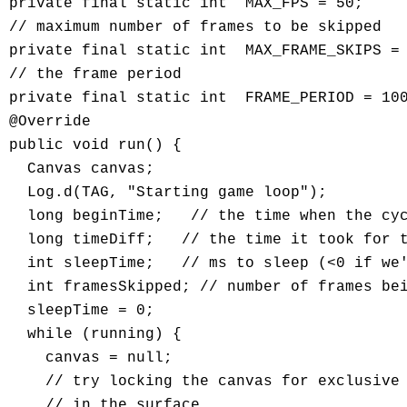
private final static int  MAX_FPS = 50;

// maximum number of frames to be skipped

private final static int  MAX_FRAME_SKIPS = 
// the frame period

private final static int  FRAME_PERIOD = 100
@Override

public void run() {

  Canvas canvas;

  Log.d(TAG, "Starting game loop");

  long beginTime;   // the time when the cyc
  long timeDiff;   // the time it took for t
  int sleepTime;   // ms to sleep (<0 if we'
  int framesSkipped; // number of frames bei
  sleepTime = 0;

  while (running) {

    canvas = null;

    // try locking the canvas for exclusive 
    // in the surface
