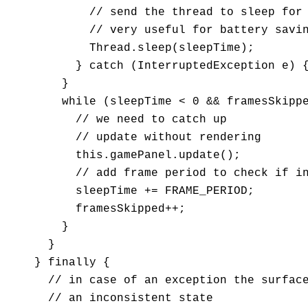
            // send the thread to sleep for 
            // very useful for battery savin
            Thread.sleep(sleepTime);

          } catch (InterruptedException e) {
        }

        while (sleepTime < 0 && framesSkippe
          // we need to catch up

          // update without rendering

          this.gamePanel.update();

          // add frame period to check if in
          sleepTime += FRAME_PERIOD;

          framesSkipped++;

        }

      }

    } finally {

      // in case of an exception the surface
      // an inconsistent state
