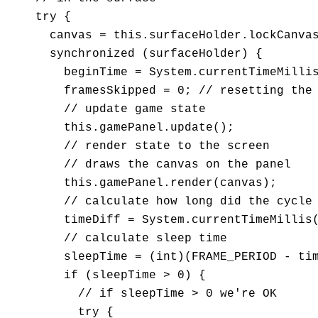
    try {

      canvas = this.surfaceHolder.lockCanvas
      synchronized (surfaceHolder) {

        beginTime = System.currentTimeMillis
        framesSkipped = 0; // resetting the 
        // update game state

        this.gamePanel.update();

        // render state to the screen

        // draws the canvas on the panel

        this.gamePanel.render(canvas);

        // calculate how long did the cycle 
        timeDiff = System.currentTimeMillis(
        // calculate sleep time

        sleepTime = (int)(FRAME_PERIOD - tim
        if (sleepTime > 0) {

          // if sleepTime > 0 we're OK

          try {
