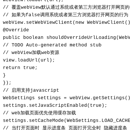
// 覆盖webView默认通过系统或者第三方浏览器打开网页的行
// 如果为false调用系统或者第三方浏览器打开网页的行为 
webView.setWebViewClient(new WebViewClient()
@Override 

public boolean shouldOverrideUrlLoading(WebV
// TODO Auto-generated method stub 

// webView加载web资源 

view.loadUrl(url); 

return true; 

} 

}); 

// 启用支持javascript 

WebSettings settings = webView.getSettings()
settings.setJavaScriptEnabled(true); 

// web加载页面优先使用缓存加载 

settings.setCacheMode(WebSettings.LOAD_CACHE
// 当打开页面时 显示进度条 页面打开完全时 隐藏进度条 
