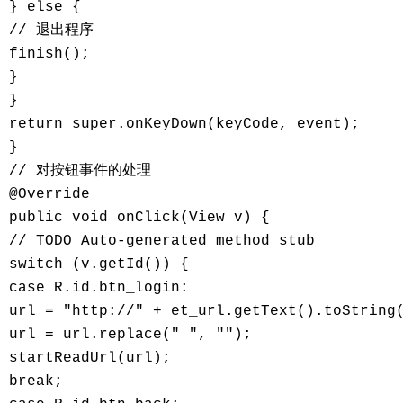
} else { 

// 退出程序 

finish(); 

} 

} 

return super.onKeyDown(keyCode, event); 

} 

// 对按钮事件的处理 

@Override 

public void onClick(View v) { 

// TODO Auto-generated method stub 

switch (v.getId()) { 

case R.id.btn_login: 

url = "http://" + et_url.getText().toString(
url = url.replace(" ", ""); 

startReadUrl(url); 

break; 
