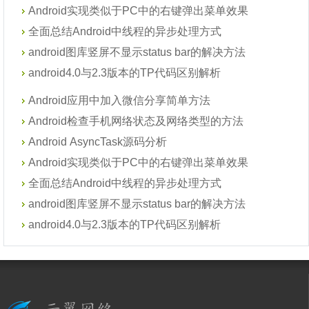
Android实现类似于PC中的右键弹出菜单效果
全面总结Android中线程的异步处理方式
android图库竖屏不显示status bar的解决方法
android4.0与2.3版本的TP代码区别解析
Android应用中加入微信分享简单方法
Android检查手机网络状态及网络类型的方法
Android AsyncTask源码分析
Android实现类似于PC中的右键弹出菜单效果
全面总结Android中线程的异步处理方式
android图库竖屏不显示status bar的解决方法
android4.0与2.3版本的TP代码区别解析