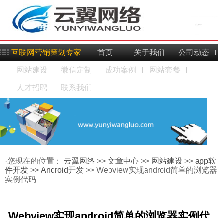
互联网营销策划专家
首页
关于我们
公司动态
网站建设
微信定制
成功案例
网站套餐
人才招聘
联系我们
·您现在的位置：
云翼网络
>>
文章中心
>>
网站建设
>>
app软
件开发
>>
Android开发
>> Webview实现android简单的浏览器
实例代码
Webview实现android简单的浏览器实例代