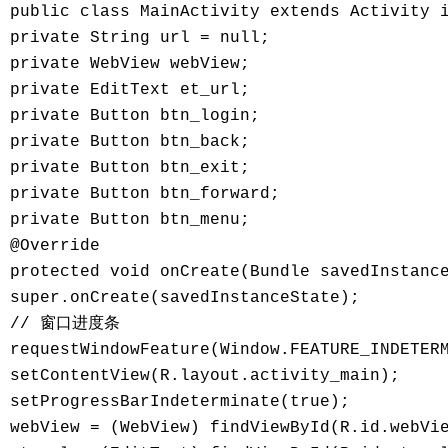
public class MainActivity extends Activity i
private String url = null; 

private WebView webView; 

private EditText et_url; 

private Button btn_login; 

private Button btn_back; 

private Button btn_exit; 

private Button btn_forward; 

private Button btn_menu; 

@Override 

protected void onCreate(Bundle savedInstance
super.onCreate(savedInstanceState); 

// 窗口进度条 

requestWindowFeature(Window.FEATURE_INDETERM
setContentView(R.layout.activity_main); 

setProgressBarIndeterminate(true); 

webView = (WebView) findViewById(R.id.webVie