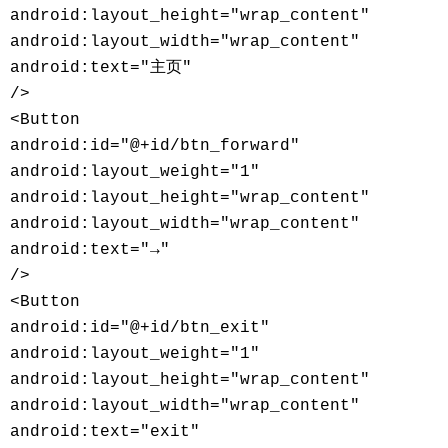
android:layout_height="wrap_content" 

android:layout_width="wrap_content" 

android:text="主页" 

/> 

<Button 

android:id="@+id/btn_forward" 

android:layout_weight="1" 

android:layout_height="wrap_content" 

android:layout_width="wrap_content" 

android:text="→" 

/> 

<Button 

android:id="@+id/btn_exit" 

android:layout_weight="1" 

android:layout_height="wrap_content" 

android:layout_width="wrap_content" 

android:text="exit" 
