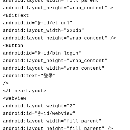
android:layout_width="fill_parent" 

android:layout_height="wrap_content" > 

<EditText 

android:id="@+id/et_url" 

android:layout_width="320dp" 

android:layout_height="wrap_content" /> 

<Button 

android:id="@+id/btn_login" 

android:layout_height="wrap_content" 

android:layout_width="wrap_content" 

android:text="登录" 

/> 

</LinearLayout> 

<WebView 

android:layout_weight="2" 

android:id="@+id/webView" 

android:layout_width="fill_parent" 

android:layout_height="fill_parent" /> 
