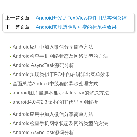
上一篇文章：
Android开发之TextView控件用法实例总结
下一篇文章：
Android实现透明度可变的标题栏效果
Android应用中加入微信分享简单方法
Android检查手机网络状态及网络类型的方法
Android AsyncTask源码分析
Android实现类似于PC中的右键弹出菜单效果
全面总结Android中线程的异步处理方式
android图库竖屏不显示status bar的解决方法
android4.0与2.3版本的TP代码区别解析
Android应用中加入微信分享简单方法
Android检查手机网络状态及网络类型的方法
Android AsyncTask源码分析